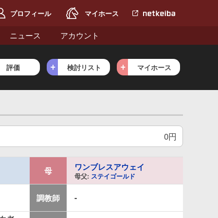
プロフィール
マイホース
netkeiba.com
へ
ニュース
アカウント
評価
検討リスト
マイホース
0円
ワンブレスアウェイ
母
母父:
ステイゴールド
-
調教師