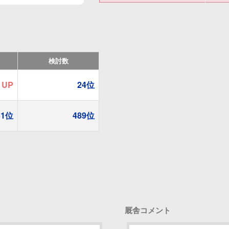
メ
モ
を
投
稿
す
る
検討数
位
UP
24位
51位
489位
厩舎コメント