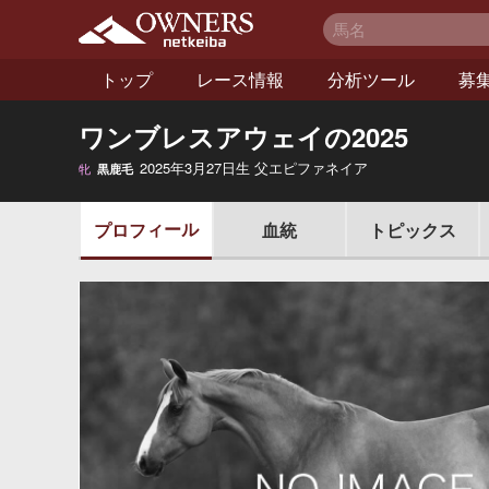
netkeiba オーナー
ズ
トップ
レース情報
分析ツール
募
ワンブレスアウェイの2025
2025年3月27日生 父エピファネイア
牝
黒鹿毛
ィール
プロフ
血統
トピックス