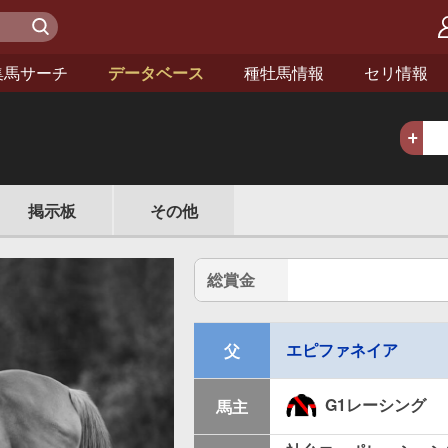
検 索
集馬サーチ
データベース
種牡馬情報
セリ情報
掲示板
その他
総賞金
エピファネイア
父
G1レーシング
馬主