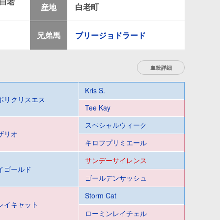
白老
白老町
産地
兄弟馬
ブリージョドラード
血統詳細
Kris S.
ボリクリスエス
Tee Kay
スペシャルウィーク
ザリオ
キロフプリミエール
サンデーサイレンス
イゴールド
ゴールデンサッシュ
Storm Cat
レイキャット
ローミンレイチェル