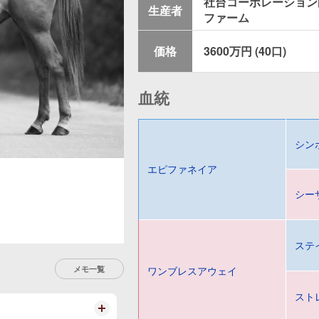
社台コーポレーション
生産者
ファーム
価格
3600万円 (40口)
血統
シン
エピファネイア
シー
ステ
メモ一覧
ワンブレスアウェイ
スト