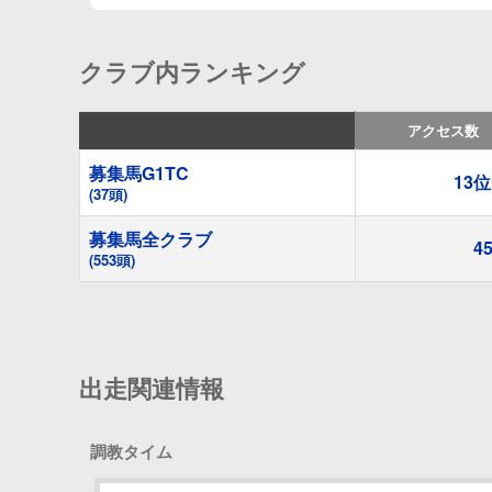
クラブ内ランキング
アクセス数
募集馬G1TC
13
(37頭)
募集馬全クラブ
4
(553頭)
出走関連情報
調教タイム