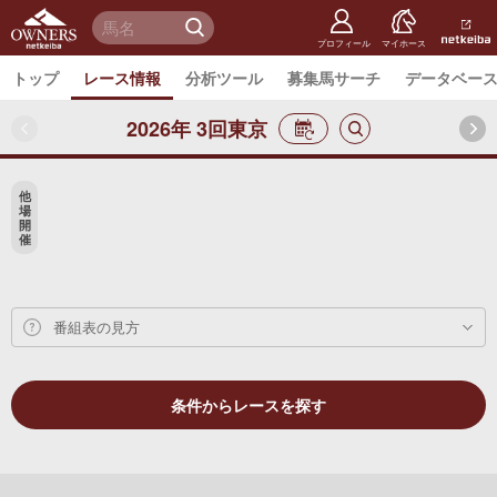
netkeiba
オーナー
検 索
ズ
netkeiba.
プロフィール
マイホース
トップ
レース情報
分析ツール
募集馬サーチ
データベー
2026年 3回東京
他
場
開
催
番組表の見方
条件からレースを探す