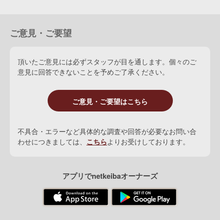
12
ダブルスカーレットの25
1600万円
写真
13
ご意見・ご要望
アンレスの25
7000万円
データベース詳細を見る
14
リボンフラワーの25
8200万円
頂いたご意見には必ずスタッフが目を通します。個々のご
15
ペブルガーデンの25
意見に回答できないことを予めご了承ください。
写真
16
ヴァシリカの25
8200万円
ご意見・ご要望はこちら
写真
17
ドバウィハイツの25
7400万円
写真
18
サマーハの25
1億2000万円
不具合・エラーなど具体的な調査や回答が必要なお問い合
わせにつきましては、
こちら
よりお受けしております。
写真
19
ジェラテリアバールの25
9200万円
写真
20
メジャーエンブレムの25
1億6000万円
アプリでnetkeibaオーナーズ
写真
21
グリーンバナナズの25
2億1000万円
写真
22
ストリートバンドの25
7000万円