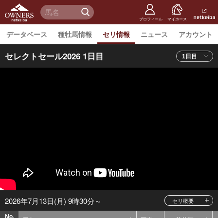
netkeiba
オーナー
検 索
ズ
netkeiba.
プロフィール
マイホース
データベース
種牡馬情報
セリ情報
ニュース
アカウント
セレクトセール2026 1日目
2026年7月13日(月) 9時30分～
セリ概要
No.