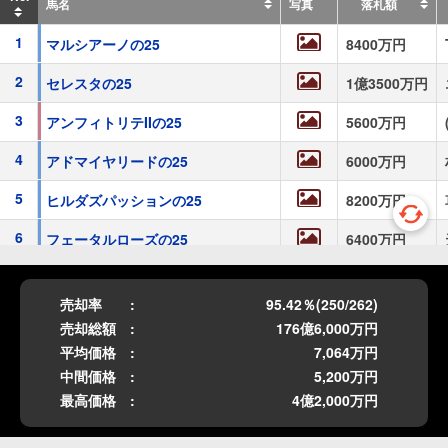
馬名
写真
落札額
写真
1
マルシアーノの25
8400万円
写真
2
セレスタの25
1億3500万円
写真
3
アンフィトリテIIの25
5600万円
マルシアーノの25
1
牡
写真
父：エピファネイア
4
アドマイヤリードの25
6000万円
写真
5
ヒルダズパッションの25
8200万円
写真
6
情
フェータルローズの25
6400万円
報
写真
更
7
パンデリングの25
2億円
新
売却率
95.42％(250/262)
写真
8
サロニカの25
7000万円
売却総額
176億6,000万円
写真
平均価格
7,064万円
9
コンパルティシオンの25
3200万円
中間価格
5,200万円
10
ウアジェトの25
5800万円
最高価格
4億2,000万円
写真
11
アンブレラデートの25
4200万円