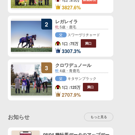
1
3827.6%
位
レガレイラ
2
牝
5歳・鹿毛
スワーヴリチャード
父
1口 :
75万
満口
2
3307.3%
位
クロワデュノール
3
牡
4歳・青鹿毛
キタサンブラック
父
1口 :
125万
満口
3
2707.9%
位
お知らせ
もっと見る
08/04 種牡馬データのアップデー