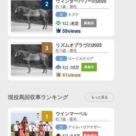
ウィンターパワーの2025
2
牡
1歳・鹿毛
キズナ
父
1口 :
未定
募集前
2
59views
位
リズムオブラヴの2025
3
牝
1歳・鹿毛
ロードカナロア
父
1口 :
10万
募集中
3
41views
位
現役馬回収率ランキング
もっと見る
ウインマーベル
1
牡
7歳・栗毛
アイルハヴアナザー
父
1口 :
3.5万
募集締切