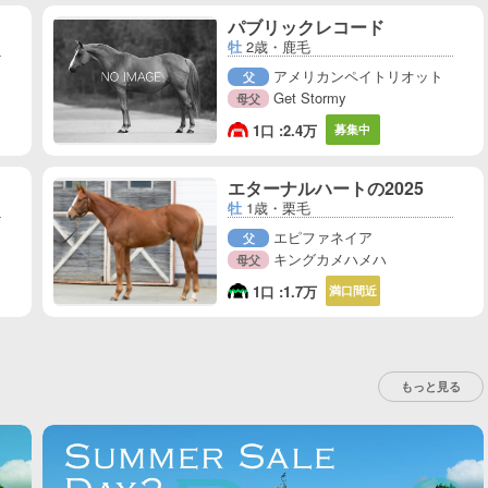
パブリックレコード
牡
2歳・鹿毛
アメリカンペイトリオット
父
Get Stormy
母父
1口 :
2.4万
募集中
エターナルハートの2025
牡
1歳・栗毛
エピファネイア
父
キングカメハメハ
母父
1口 :
1.7万
満口間近
もっと見る