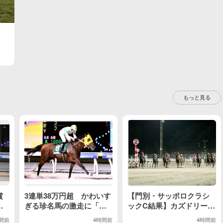
もっと見る
賞
3連単38万円超 かわいす
【門別・サッポロクラシ
ン
ぎる珍名馬の激走に「何
ックC結果】カズドリーム
チ
回予想しても買えんw」
が無傷2連勝で重賞初制覇
間前
4時間前
4時間前