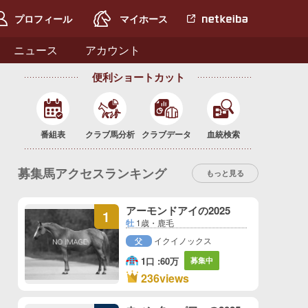
プロフィール
マイホース
netkeiba.com
へ
ニュース
アカウント
便利ショートカット
番組表
クラブ馬分析
クラブデータ
血統検索
募集馬アクセスランキング
もっと見る
アーモンドアイの2025
1
牡
1歳・鹿毛
イクイノックス
父
1口 :
60万
募集中
1
236views
位