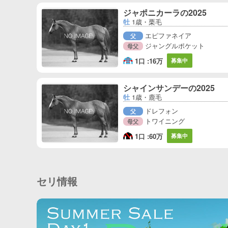
ジャポニカーラの2025
牡
1歳・栗毛
エピファネイア
父
ジャングルポケット
母父
1口 :
16万
募集中
シャインサンデーの2025
牡
1歳・鹿毛
ドレフォン
父
トワイニング
母父
1口 :
60万
募集中
セリ情報