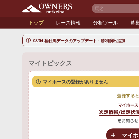
netkeiba オーナー
ズ
トップ
レース情報
分析ツール
募
08/04 種牡馬データのアップデート・勝利演出追加
マイトピックス
マイホースの登録がありません
マイホ