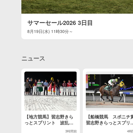
サマーセール2026 3日目
8月19日(水) 11時30分～
ニュース
【地方競馬】習志野きら
【船橋競馬 スポニチ
っとスプリント 波乱決
習志野きらっとスプリ
着！１１番人気のメンコ
ト】伏兵メンコイボク
3時間前
4時