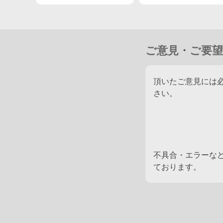
イボクチャンが差し切り
ャンがV 41歳庄司騎
快勝 庄司大は重賞初制
感無量
覇
ご意見・ご要望
頂いたご意見には
さい。
不具合・エラーな
ております。