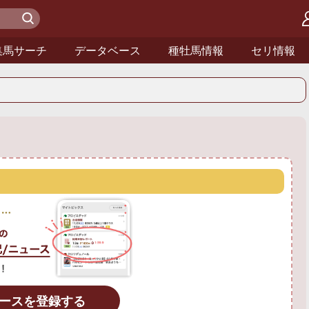
検 索
集馬サーチ
データベース
種牡馬情報
セリ情報
ースを登録する