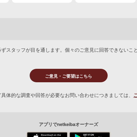
手は
「どうやったら予想でき
を飾る
る??」船橋のメンコイボ
クチャン
必ずスタッフが目を通します。個々のご意見に回答できないこ
ご意見・ご要望はこちら
ど具体的な調査や回答が必要なお問い合わせにつきましては、
アプリでnetkeibaオーナーズ