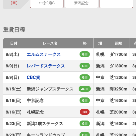
（日）
中京2歳S
新潟記念
重賞日程
日付
レース名
格
場
距離
8/8(土)
エルムステークス
札幌
ダ1700m
3
GIII
8/9(日)
レパードステークス
新潟
ダ1800m
3
GIII
8/9(日)
CBC賞
中京
芝1200m
3
GIII
8/15(土)
新潟ジャンプステークス
新潟
障3250m
3
JGIII
8/16(日)
中京記念
中京
芝1600m
3
GIII
8/16(日)
札幌記念
札幌
芝2000m
3
GII
8/23(日)
新潟2歳ステークス
新潟
芝1600m
2
GIII
8/23(日)
キーンランドカップ
札幌
芝1200m
3
GIII