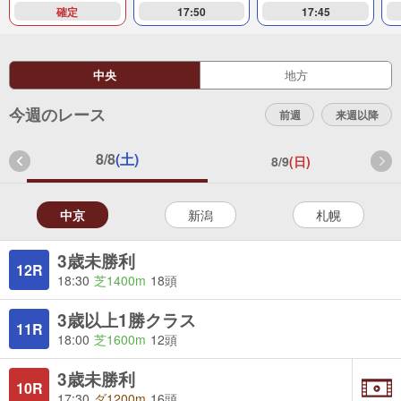
確定
17:50
17:45
中央
地方
今週のレース
前週
来週以降
マイホースを登録する
8/8
(土)
8/9
(日)
中京
新潟
札幌
3歳未勝利
12R
18:30
芝1400m
18頭
3歳以上1勝クラス
11R
18:00
芝1600m
12頭
3歳未勝利
10R
17:30
ダ1200m
16頭