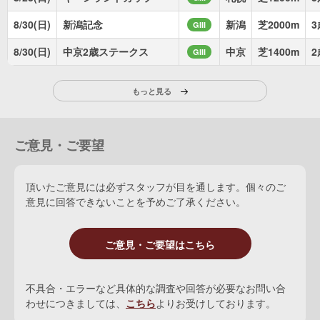
8/30(日)
新潟記念
新潟
芝2000m
3
GIII
8/30(日)
中京2歳ステークス
中京
芝1400m
2
GIII
もっと見る
ご意見・ご要望
頂いたご意見には必ずスタッフが目を通します。個々のご
意見に回答できないことを予めご了承ください。
ご意見・ご要望はこちら
不具合・エラーなど具体的な調査や回答が必要なお問い合
わせにつきましては、
こちら
よりお受けしております。