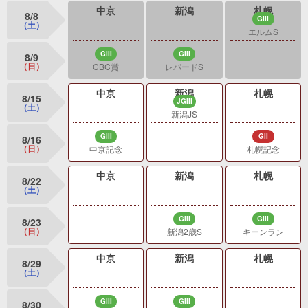
中京
新潟
札幌
8/8
GIII
（土）
エルムS
GIII
GIII
8/9
（日）
CBC賞
レパードS
中京
新潟
札幌
8/15
JGIII
（土）
新潟JS
GIII
GII
8/16
（日）
中京記念
札幌記念
中京
新潟
札幌
8/22
（土）
GIII
GIII
8/23
（日）
新潟2歳S
キーンラン
中京
新潟
札幌
8/29
（土）
GIII
GIII
8/30