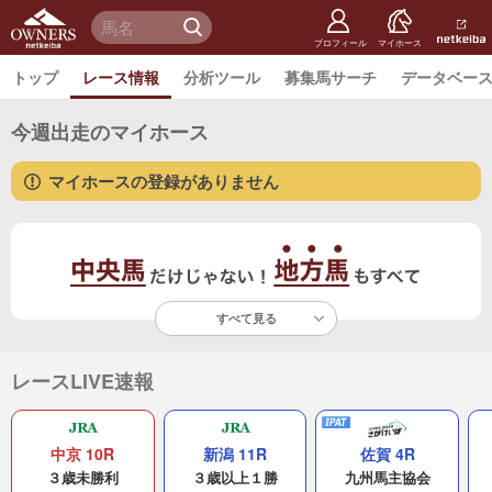
netkeiba
オーナー
検 索
ズ
netkeiba.
プロフィール
マイホース
トップ
レース情報
分析ツール
募集馬サーチ
データベー
今週出走のマイホース
マイホースの登録がありません
すべて見る
レースLIVE速報
中京 10R
新潟 11R
佐賀 4R
３歳未勝利
３歳以上１勝
九州馬主協会