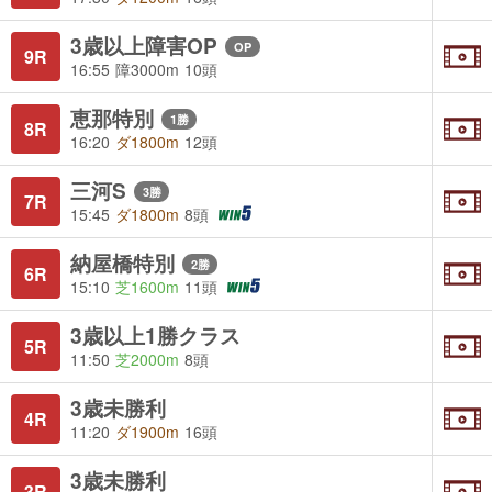
3歳以上障害OP
OP
9R
16:55
障3000m
10頭
恵那特別
1勝
8R
16:20
ダ1800m
12頭
三河S
3勝
7R
15:45
ダ1800m
8頭
納屋橋特別
2勝
6R
15:10
芝1600m
11頭
3歳以上1勝クラス
5R
11:50
芝2000m
8頭
3歳未勝利
4R
11:20
ダ1900m
16頭
3歳未勝利
3R