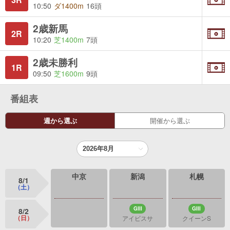
10:50
ダ1400m
16頭
2歳新馬
2R
10:20
芝1400m
7頭
2歳未勝利
1R
09:50
芝1600m
9頭
番組表
週から選ぶ
開催から選ぶ
中京
新潟
札幌
8/1
（土）
GIII
GIII
8/2
（日）
アイビスサ
クイーンS