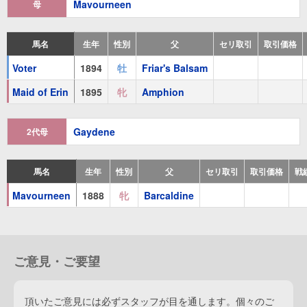
Mavourneen
母
馬名
生年
性別
父
セリ取引
取引価格
Voter
1894
牡
Friar's Balsam
Maid of Erin
1895
牝
Amphion
Gaydene
2代母
馬名
生年
性別
父
セリ取引
取引価格
戦
Mavourneen
1888
牝
Barcaldine
ご意見・ご要望
頂いたご意見には必ずスタッフが目を通します。個々のご