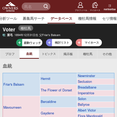
netkeiba
オーナー
検 索
ズ
netkeiba.
プロフィール
マイホース
分析ツール
募集馬サーチ
データベース
種牡馬情報
セリ情報
種牡馬
Voter
1894年12月31日生 父Friar's Balsam
牡
栗毛
検討リスト
マイホース
産駒ウォッチ
血統
プロフ
掲示板
種牡馬
その他
トピックス
血統
Newminster
Hermit
Seclusion
Friar's Balsam
Breadalbane
The Flower of Dorset
Imperatrice
Solon
Barcaldine
Ballyroe
Mavourneen
Albert Victor
Gaydene
Flora Macdonald