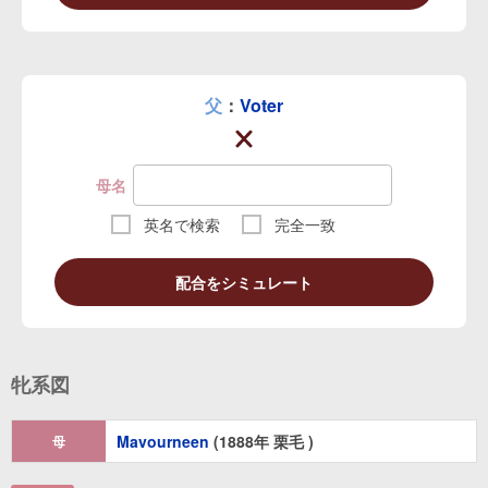
父
：
Voter
母名
英名で検索
完全一致
配合をシミュレート
牝系図
Mavourneen
(1888年 栗毛 )
母