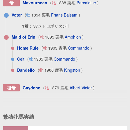
母
Mavourneen
(
牝
1888 栗毛
Barcaldine
)
Voter
(
牡
1894 栗毛
Friar's Balsam
)
1着
：
'97メトロポリタンH
Maid of Erin
(
牝
1895 栗毛
Amphion
)
Home Rule
(
牝
1903 青毛
Commando
)
Celt
(
牡
1905 栗毛
Commando
)
Bandello
(
牝
1906 鹿毛
Kingston
)
祖母
Gaydene
(
牝
1879 鹿毛
Albert Victor
)
繁殖牝馬実績