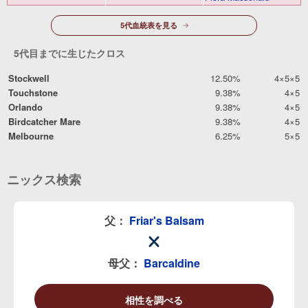
5代血統表を見る
5代目までに生じたクロス
Stockwell
12.50%
4×5×5
Touchstone
9.38%
4×5
Orlando
9.38%
4×5
Birdcatcher Mare
9.38%
4×5
Melbourne
6.25%
5×5
ニックス検索
父：
Friar's Balsam
母父：
Barcaldine
相性を調べる