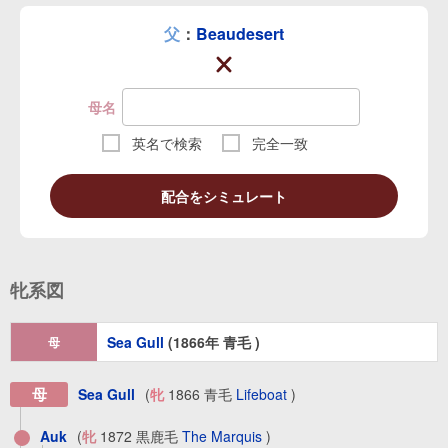
父
：
Beaudesert
母名
英名で検索
完全一致
配合をシミュレート
牝系図
Sea Gull
(1866年 青毛 )
母
母
Sea Gull
(
牝
1866 青毛
Lifeboat
)
Auk
(
牝
1872 黒鹿毛
The Marquis
)