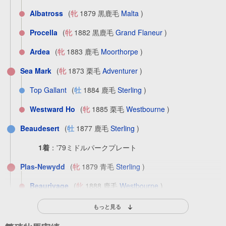
Albatross
(
牝
1879 黒鹿毛
Malta
)
Procella
(
牝
1882 黒鹿毛
Grand Flaneur
)
Ardea
(
牝
1883 鹿毛
Moorthorpe
)
Sea Mark
(
牝
1873 栗毛
Adventurer
)
Top Gallant
(
牡
1884 鹿毛
Sterling
)
Westward Ho
(
牝
1885 栗毛
Westbourne
)
Beaudesert
(
牡
1877 鹿毛
Sterling
)
1着
：
'79ミドルパークプレート
Plas-Newydd
(
牝
1879 青毛
Sterling
)
Beaurivage
(
牝
1888 鹿毛
Westbourne
)
Xema
(
牝
1880 黒鹿毛
Ben Battle
)
もっと見る
Xalapa
(
牝
1892 鹿毛
St. Leon
)