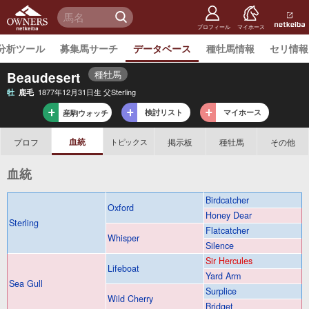
netkeiba
オーナー
検 索
ズ
netkeiba.
プロフィール
マイホース
分析ツール
募集馬サーチ
データベース
種牡馬情報
セリ情報
種牡馬
Beaudesert
1877年12月31日生 父Sterling
牡
鹿毛
検討リスト
マイホース
産駒ウォッチ
血統
プロフ
掲示板
種牡馬
その他
トピックス
血統
Birdcatcher
Oxford
Honey Dear
Sterling
Flatcatcher
Whisper
Silence
Sir Hercules
Lifeboat
Yard Arm
Sea Gull
Surplice
Wild Cherry
Bridget