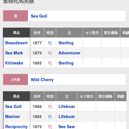
繁殖牝馬実績
Kittiwake
(
牝
1883 鹿毛
Sterling
)
Sea Gull
母
Vitez
(
牡
1891 栗毛
Melton
)
Sea King
(
牡
1885 黒鹿毛
Sterling
)
馬名
生年
性別
父
セリ取引
取引価格
戦
Beaudesert
1877
牡
Sterling
祖母
Wild Cherry
(
牝
1853 青毛
Surplice
)
Sea Mark
1873
牝
Adventurer
Mariner
(
牡
1865 黒鹿毛
Lifeboat
)
Kittiwake
1883
牝
Sterling
Reciprocity
(
牝
1873 青毛
See Saw
)
Wild Cherry
2代母
Fair Profit
(
牝
1881 青毛
Wisdom
)
Fair Rent
(
牝
1884 黒鹿毛
Wisdom
)
馬名
生年
性別
父
セリ取引
取引価格
戦績
Sea Gull
1866
牝
Lifeboat
Mariner
1865
牡
Lifeboat
Reciprocity
1873
牝
See Saw