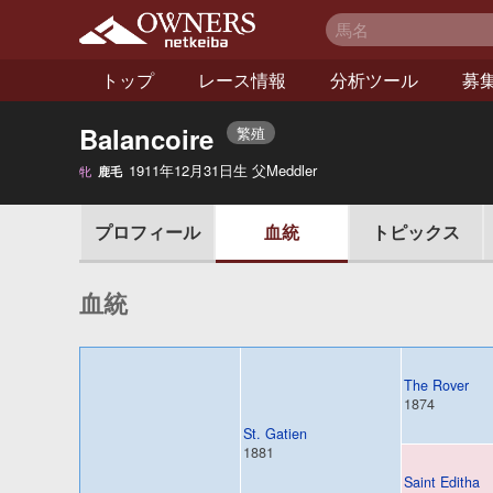
netkeiba オーナー
ズ
トップ
レース情報
分析ツール
募
Balancoire
繁殖
1911年12月31日生 父Meddler
牝
鹿毛
ィール
プロフ
血統
トピックス
血統
The Rover
1874
St. Gatien
1881
Saint Editha