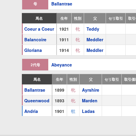
Ballantrae
母
Nobility
(
牝
1922 黒鹿毛
Nassovian
)
Coeur a Coeur
(
牝
1921 栗毛
Teddy
)
馬名
生年
性別
父
セリ取引
取引
Loika
(
牝
1926 栗毛
Gay Crusader
)
Coeur a Coeur
1921
牝
Teddy
Balancoire
Marcius
(
1911
牡
1934 鹿毛
牝
Tourbillon
Meddler
)
Gloriana
1914
牝
Meddler
Fair Maid
(
牝
1939 栗毛
Thor
)
Abeyance
2代母
祖母
Abeyance
(
牝
1885 栗毛
Touchet
)
馬名
生年
性別
父
セリ取引
取引価
To-Morrow
(
牝
1892 栗毛
Satiety
)
Ballantrae
1899
牝
Ayrshire
Wilkins Micawber
(
牡
1905 栗毛
Simontault
)
Queenwood
1893
牝
Marden
Queenwood
(
牝
1893 栗毛
Marden
)
Andria
1901
牡
Ladas
Sylvanie
(
牝
1907 栗毛
Cyllene
)
Mirobelle
(
牝
1908 鹿毛
Ladas
)