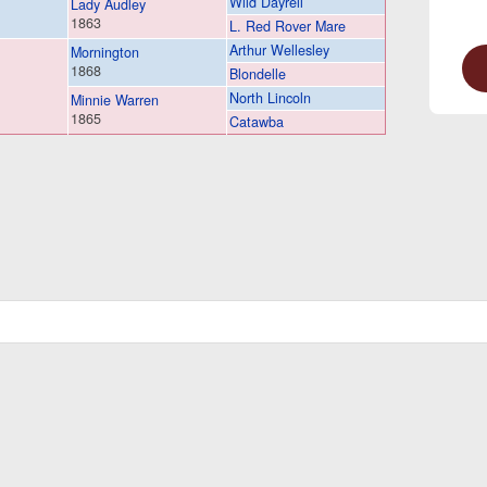
Wild Dayrell
Lady Audley
1863
L. Red Rover Mare
Arthur Wellesley
Mornington
1868
Blondelle
North Lincoln
Minnie Warren
1865
Catawba