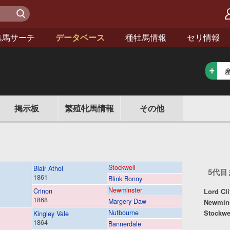
検 索
集馬サーチ
データベース
種牡馬情報
セリ情報
情報
掲示板
繁殖
牝馬
その他
Stockwell
Blair Athol
5代
1861
Blink Bonny
Newminster
Crinon
Lord Cl
1868
Margery Daw
Newmins
Nutbourne
Stockwe
Kingley Vale
1864
Bannerdale