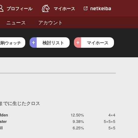
プロフィール
マイホース
netkeiba.com
へ
ニュース
アカウント
検討リスト
マイホース
産駒ウォッチ
目までに生じたクロス
ifden
12.50%
4×4
ter
9.38%
5×5×5
ll
6.25%
5×5