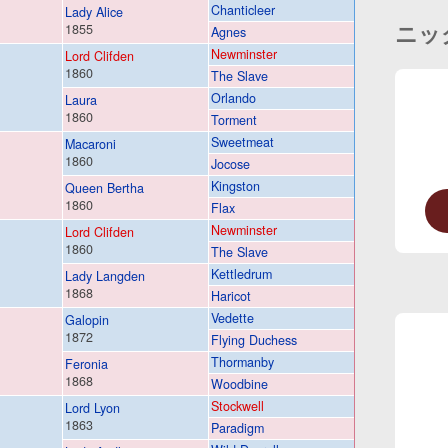
Chanticleer
Lady Alice
ニッ
1855
Agnes
Newminster
Lord Clifden
1860
The Slave
Orlando
Laura
1860
Torment
Sweetmeat
Macaroni
1860
Jocose
Kingston
Queen Bertha
1860
Flax
Newminster
Lord Clifden
1860
The Slave
Kettledrum
Lady Langden
1868
Haricot
Vedette
Galopin
1872
Flying Duchess
Thormanby
Feronia
1868
Woodbine
Stockwell
Lord Lyon
1863
Paradigm