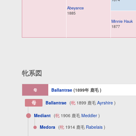
Abeyance
1885
Minnie Hauk
1877
牝系図
Ballantrae
(1899年 鹿毛 )
母
母
Ballantrae
(
牝
1899 鹿毛
Ayrshire
)
Mediant
(
牝
1906 鹿毛
Meddler
)
Medora
(
牝
1914 鹿毛
Rabelais
)