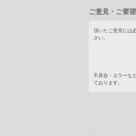
Andria
(
牡
1901 鹿毛
Ladas
)
ご意見・ご要望
頂いたご意見には
さい。
不具合・エラーな
ております。