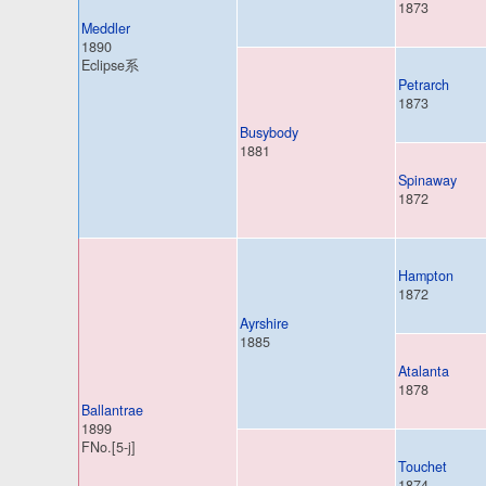
1873
Meddler
1890
Eclipse系
Petrarch
1873
Busybody
1881
Spinaway
1872
Hampton
1872
Ayrshire
1885
Atalanta
1878
Ballantrae
1899
FNo.[5-j]
Touchet
1874