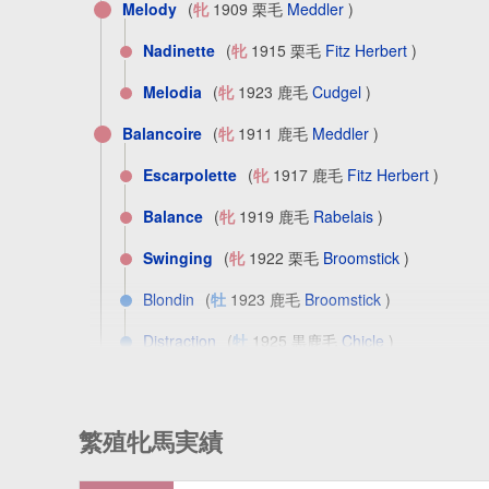
Melody
(
牝
1909 栗毛
Meddler
)
Nadinette
(
牝
1915 栗毛
Fitz Herbert
)
Melodia
(
牝
1923 鹿毛
Cudgel
)
Balancoire
(
牝
1911 鹿毛
Meddler
)
Escarpolette
(
牝
1917 鹿毛
Fitz Herbert
)
Balance
(
牝
1919 鹿毛
Rabelais
)
Swinging
(
牝
1922 栗毛
Broomstick
)
Blondin
(
牡
1923 鹿毛
Broomstick
)
Distraction
(
牡
1925 黒鹿毛
Chicle
)
Hilee
(
牝
1928 鹿毛
Mad Hatter
)
Gloriana
(
牝
1914 栗毛
Meddler
)
繁殖牝馬実績
セヴアイン
Sevigne [米]
(
牝
1921
George Smith
)