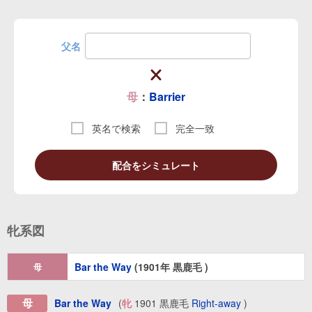
父名
母
：
Barrier
英名で検索
完全一致
配合をシミュレート
牝系図
Bar the Way
(1901年 黒鹿毛 )
母
母
Bar the Way
(
牝
1901 黒鹿毛
Right-away
)