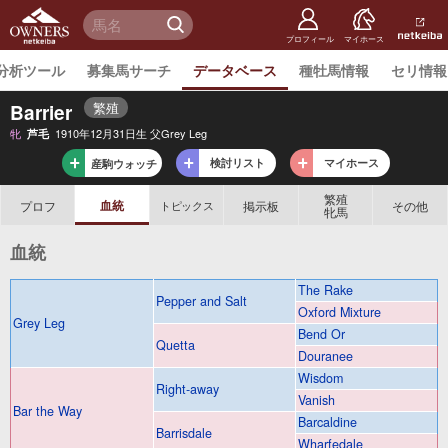
netkeiba
オーナー
検 索
ズ
netkeiba.
プロフィール
マイホース
分析ツール
募集馬サーチ
データベース
種牡馬情報
セリ情報
繁殖
Barrier
牝
1910年12月31日生 父Grey Leg
芦毛
検討リスト
マイホース
産駒ウォッチ
繁殖
血統
プロフ
掲示板
その他
トピックス
牝馬
血統
The Rake
Pepper and Salt
Oxford Mixture
Grey Leg
Bend Or
Quetta
Douranee
Wisdom
Right-away
Vanish
Bar the Way
Barcaldine
Barrisdale
Wharfedale