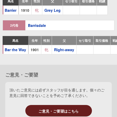
馬名
生年
性別
父
セリ取引
取引価格
戦績
Barrier
1910
牝
Grey Leg
Barrisdale
2代母
馬名
生年
性別
父
セリ取引
取引価格
戦
Bar the Way
1901
牝
Right-away
ご意見・ご要望
頂いたご意見には必ずスタッフが目を通します。個々のご
意見に回答できないことを予めご了承ください。
ご意見・ご要望はこちら