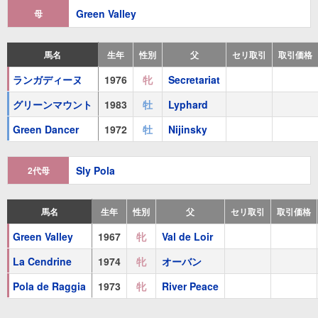
Green Valley
母
グリーンアロー
(
牡
1992 栗毛
スルーザドラゴン
)
Sir Raleigh
(
牡
1977 鹿毛
Sir Ivor
)
馬名
生年
性別
父
セリ取引
取引価格
Northern Valley
(
牝
1978 鹿毛
Northern Dancer
)
ランガディーヌ
1976
牝
Secretariat
Chunky Monkey
(
セ
1994 鹿毛
Elmaamul
)
グリーンマウント
1983
牡
Lyphard
Vallee Dansante
(
牝
1981 鹿毛
Lyphard
)
Green Dancer
1972
牡
Nijinsky
ダイアモンドバレー
Diamond Valley [仏]
(
牝
1986 黒鹿毛
Sai
Sly Pola
2代母
Brooklyn's Dance
(
牝
1988 黒鹿毛
Shirley Heights
)
Quest of Fire
(
牝
1991 鹿毛
Rainbow Quest
)
馬名
生年
性別
父
セリ取引
取引価格
Krissante
(
牝
1993 鹿毛
Kris
)
Green Valley
1967
牝
Val de Loir
La Cendrine
1974
牝
オーバン
Green Bend
(
牝
1994 黒鹿毛
Riverman
)
Pola de Raggia
1973
牝
River Peace
Funsie
(
牝
1999 青毛
Saumarez
)
Princesse Dansante
(
牝
2003 鹿毛
キングズベスト
)