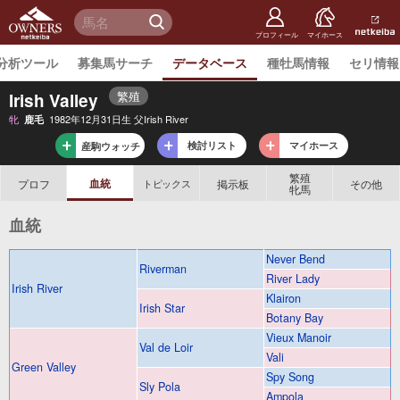
netkeiba
オーナー
検 索
ズ
netkeiba.
プロフィール
マイホース
分析ツール
募集馬サーチ
データベース
種牡馬情報
セリ情報
繁殖
Irish Valley
牝
1982年12月31日生 父Irish River
鹿毛
検討リスト
マイホース
産駒ウォッチ
繁殖
血統
プロフ
掲示板
その他
トピックス
牝馬
血統
Never Bend
Riverman
River Lady
Irish River
Klairon
Irish Star
Botany Bay
Vieux Manoir
Val de Loir
Vali
Green Valley
Spy Song
Sly Pola
Ampola