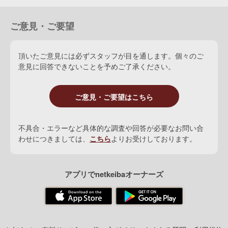
Irish Valley
(
牝
1982 鹿毛
Irish River
)
ご意見・ご要望
グリーンポーラ
Green Pola [米]
(
牝
1988 鹿毛
Nijinsky
) 海外
頂いたご意見には必ずスタッフが目を通します。個々のご
1着
：
カルヴァドス賞(G3)
意見に回答できないことを予めご了承ください。
Alhaarth
(
牡
1993 鹿毛
Unfuwain
) 海外8勝
1着
：
デューハーストS(G1)、ドラール賞(G2)、愛インターナシ
ご意見・ご要望はこちら
2着
：
プリンスオヴウェイルズS(G2)、クレイヴァンS(G3)
3着
：
サセックスS(G1)、愛チャンピオンS(G1)、セレブレイシ
不具合・エラーなど具体的な調査や回答が必要なお問い合
わせにつきましては、
こちら
よりお受けしております。
ダライール
Dalayil [愛]
(
牝
1995 鹿毛
Sadler's Wells
)
Dhelaal
(
牝
2002 鹿毛
Green Desert
)
アプリでnetkeibaオーナーズ
グリーンマウント
Green Mount [米]
(
牡
1983 栗毛
Lyphard
)
Soviet Lad
(
牡
1985 鹿毛
Nureyev
)
Valthea
(
牝
1989 栗毛
Antheus
)