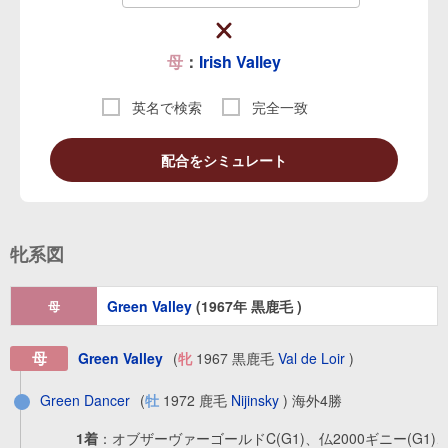
母
：
Irish Valley
英名で検索
完全一致
配合をシミュレート
牝系図
Green Valley
(1967年 黒鹿毛 )
母
母
Green Valley
(
牝
1967 黒鹿毛
Val de Loir
)
Green Dancer
(
牡
1972 鹿毛
Nijinsky
) 海外4勝
1着
：
オブザーヴァーゴールドC(G1)、仏2000ギニー(G1)