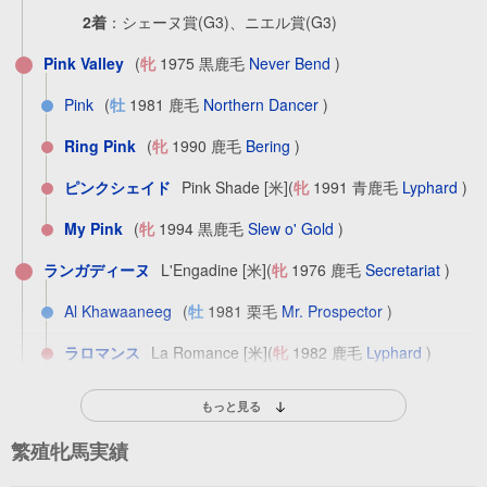
2着
：
シェーヌ賞(G3)、ニエル賞(G3)
Pink Valley
(
牝
1975 黒鹿毛
Never Bend
)
Pink
(
牡
1981 鹿毛
Northern Dancer
)
Ring Pink
(
牝
1990 鹿毛
Bering
)
ピンクシェイド
Pink Shade [米]
(
牝
1991 青鹿毛
Lyphard
)
My Pink
(
牝
1994 黒鹿毛
Slew o' Gold
)
ランガディーヌ
L'Engadine [米]
(
牝
1976 鹿毛
Secretariat
)
Al Khawaaneeg
(
牡
1981 栗毛
Mr. Prospector
)
ラロマンス
La Romance [米]
(
牝
1982 鹿毛
Lyphard
)
ロンドン
London [米]
(
牝
1986 鹿毛
Lyphard
)
もっと見る
ベンケイ
(
牡
1988 鹿毛
Phone Trick
) 4勝
繁殖牝馬実績
レースアウエイ
(
牡
1991 鹿毛
シェイディハイツ
) 1勝