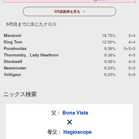
5代血統表を見る
5代目までに生じたクロス
Macaroni
18.75%
3×4
King Tom
12.50%
4×4
Pocahontas
9.38%
5×5×5
Thormanby、Lady Hawthorn
9.38%
4×5
Stockwell
9.38%
4×5
Newminster
6.25%
5×5
Voltigeur
6.25%
5×5
ニックス検索
父：
Bona Vista
母父：
Hagioscope