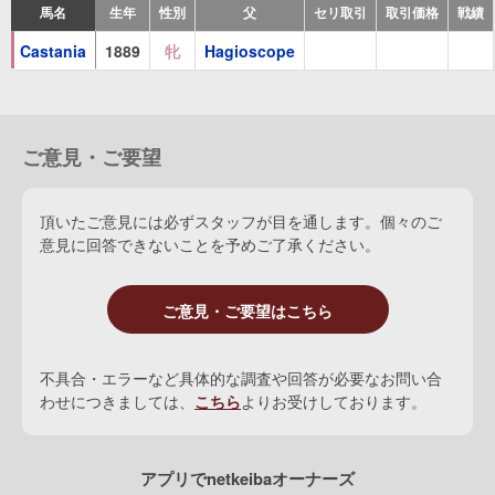
馬名
生年
性別
父
セリ取引
取引価格
戦績
Castania
1889
牝
Hagioscope
ご意見・ご要望
頂いたご意見には必ずスタッフが目を通します。個々のご
意見に回答できないことを予めご了承ください。
ご意見・ご要望はこちら
不具合・エラーなど具体的な調査や回答が必要なお問い合
わせにつきましては、
こちら
よりお受けしております。
アプリでnetkeibaオーナーズ