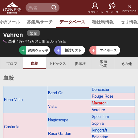
netkeiba
オーナー
検 索
ズ
netkeiba.
プロフィール
マイホース
分析ツール
募集馬サーチ
データベース
種牡馬情報
セリ情報
繁殖
Vahren
牝
1897年12月31日生 父Bona Vista
栗毛
検討リスト
マイホース
産駒ウォッチ
繁殖
血統
プロフ
掲示板
その他
トピックス
牝馬
血統
Doncaster
Bend Or
Rouge Rose
Bona Vista
Macaroni
Vista
Verdure
Speculum
Hagioscope
Sophia
Castania
Kingcraft
Rose Garden
Eglentine