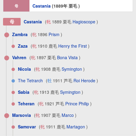
Castania
(1889年 栗毛 )
母
母
Castania
(
牝
1889 栗毛
Hagioscope
)
Zambra
(
牝
1896
Prism
)
Zaza
(
牝
1910 鹿毛
Henry the First
)
Vahren
(
牝
1897 栗毛
Bona Vista
)
Nicola
(
牝
1908 鹿毛
Symington
)
The Tetrarch
(
牡
1911 芦毛
Roi Herode
)
Sabia
(
牝
1913 鹿毛
Symington
)
Teheran
(
牝
1921 芦毛
Prince Philip
)
Marsovia
(
牝
1907 栗毛
Marco
)
Samovar
(
牝
1911 鹿毛
Martagon
)