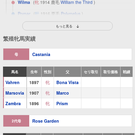
Wilma
(
牝
1914 鹿毛
William the Third
)
Pomar
(
牡
1916 栗毛
Polymelus
)
Mitrovitza
(
牝
1917 鹿毛
Prince Palatine
)
もっと見る
繁殖牝馬実績
祖母
Rose Garden
(
牝
1878 栗毛
Kingcraft
)
Castania
母
馬名
生年
性別
父
セリ取引
取引価格
戦績
Vahren
1897
牝
Bona Vista
Marsovia
1907
牝
Marco
Zambra
1896
牝
Prism
Rose Garden
2代母