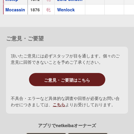
Mocassin
1876
牝
Wenlock
Sainfoin
(
牡
1888
Richmond
)
1着
：
'93コーフィールドC
Footstep
(
牝
1873 栗毛
See Saw
)
ご意見・ご要望
1着
：
'76コロネーションS
頂いたご意見には必ずスタッフが目を通します。個々のご
Mocassin
(
牝
1876 鹿毛
Wenlock
)
意見に回答できないことを予めご了承ください。
Minnehaha
(
牝
1887 鹿毛
Chamant
)
Migrane
(
牝
1891 栗毛
Flageolet
)
ご意見・ご要望はこちら
1着
：
'94独オークス
不具合・エラーなど具体的な調査や回答が必要なお問い合
わせにつきましては、
こちら
よりお受けしております。
アプリでnetkeibaオーナーズ