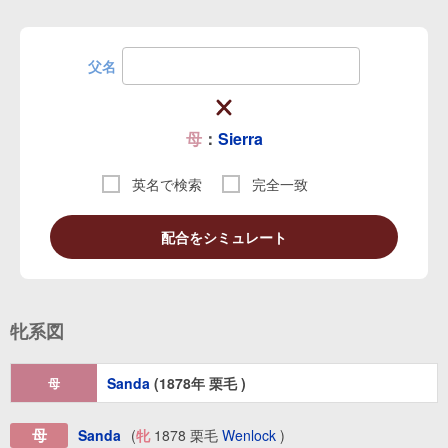
父名
母
：
Sierra
英名で検索
完全一致
配合をシミュレート
牝系図
Sanda
(1878年 栗毛 )
母
母
Sanda
(
牝
1878 栗毛
Wenlock
)