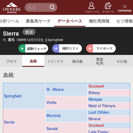
netkeiba
オーナー
検 索
ズ
netkeiba.
プロフィール
マイホース
分析ツール
募集馬サーチ
データベース
種牡馬情報
セリ情報
繁殖
Sierra
牝
1889年12月31日生 父Springfield
栗毛
検討リスト
マイホース
産駒ウォッチ
繁殖
血統
プロフ
掲示板
その他
トピックス
牝馬
血統
Stockwell
St. Albans
Bribery
Springfield
Marsyas
Viridis
Maid of Palmyra
Lord Clifden
Wenlock
Mineral
Sanda
Stockwell
Sandal
Lady Evelyn