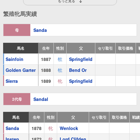
もっと見る
Santhia
(
牝
1895 鹿毛
St. Simon
)
繁殖牝馬実績
Ischia
(
牝
1900 鹿毛
Isinglass
)
Sanda
母
Black Sand
(
牡
1897 鹿毛
Melanion
)
1着
：
'02ジョッキークラブC
馬名
生年
性別
父
セリ取引
取引価格
Sainfoin
1887
牡
Springfield
祖母
Sandal
(
牝
1861 黒鹿毛
Stockwell
)
Golden Garter
1888
牡
Bend Or
Instep
(
牝
1872 栗毛
Lord Clifden
)
Sierra
1889
牝
Springfield
Footstep
(
牝
1879 栗毛
Countryman
)
Sandal
2代母
Lord Wilton
(
牡
1880 栗毛
Countryman
)
Sandal
(
牝
1881
Winterlake
)
馬名
生年
性別
父
セリ取引
取引価格
戦績
Lady Wilton
(
牝
1882
Countryman
)
Sanda
1878
牝
Wenlock
Aura
(
牝
1886 黒鹿毛
Richmond
)
Instep
1872
牝
Lord Clifden