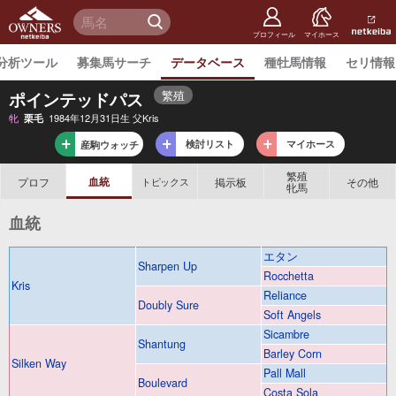
netkeiba
オーナー
検 索
ズ
netkeiba.
プロフィール
マイホース
分析ツール
募集馬サーチ
データベース
種牡馬情報
セリ情報
繁殖
ポインテッドパス
牝
1984年12月31日生 父Kris
栗毛
検討リスト
マイホース
産駒ウォッチ
繁殖
血統
プロフ
掲示板
その他
トピックス
牝馬
血統
エタン
Sharpen Up
Rocchetta
Kris
Reliance
Doubly Sure
Soft Angels
Sicambre
Shantung
Barley Corn
Silken Way
Pall Mall
Boulevard
Costa Sola