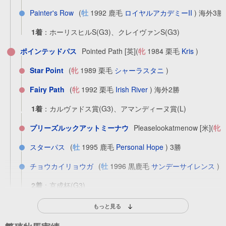
Painter's Row
(
牡
1992 鹿毛
ロイヤルアカデミーII
) 海外3勝
1着
：
ホーリスヒルS(G3)、クレイヴァンS(G3)
ポインテッドパス
Pointed Path [英]
(
牝
1984 栗毛
Kris
)
Star Point
(
牝
1989 栗毛
シャーラスタニ
)
Fairy Path
(
牝
1992 栗毛
Irish River
) 海外2勝
1着
：
カルヴァドス賞(G3)、アマンディーヌ賞(L)
プリーズルックアットミーナウ
Pleaselookatmenow [米]
(
牝
1
スターパス
(
牡
1995 鹿毛
Personal Hope
) 3勝
チョウカイリョウガ
(
牡
1996 黒鹿毛
サンデーサイレンス
) 
2着
：
京成杯(G3)
ゴールドポイント
(
牝
1998 栗毛
サンデーサイレンス
)
もっと見る
アグネスプラネット
(
牡
1999 栗毛
サンデーサイレンス
) 3勝