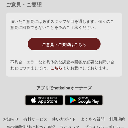
ご意見・ご要望
2着
：
フィリーズマイル(G3)
3着
：
ヨークシャーオークス(G1)、ネルグウィンS(G3)
頂いたご意見には必ずスタッフが目を通します。個々のご
ローズベリーアヴェニュー
Rosebery Avenue [愛]
(
牝
1986 
意見に回答できないことを予めご了承ください。
ご意見・ご要望はこちら
不具合・エラーなど具体的な調査や回答が必要なお問い合
わせにつきましては、
こちら
よりお受けしております。
アプリでnetkeibaオーナーズ
お知らせ
有料サービス
使い方ガイド
よくある質問
利用規約
特定商取引法に基づく表記
ライセンス
プライバシーポリシー