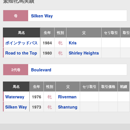
繁殖牝馬実績
ネオユニヴァース
(
牡
2000 鹿毛
サンデーサイレンス
) 7勝
Silken Way
母
1着
：
皐月賞(G1)、東京優駿(G1)、フジTVスプリングS(G2)
3着
：
菊花賞(G1)、神戸新聞杯(G2)
馬名
生年
性別
父
セリ取引
取引
マルカポインテッド
(
牡
2001 鹿毛
サンデーサイレンス
)
ポインテッドパス
1984
牝
Kris
グラマラススカイ
(
牝
2004 黒鹿毛
マンハッタンカフェ
)
Road to the Top
1980
牝
Shirley Heights
ワールドプレミア
(
牡
2006 栗毛
アグネスタキオン
) 地方1勝
Boulevard
2代母
祖母
Boulevard
(
牝
1968 栗毛
Pall Mall
) 海外3勝
馬名
生年
性別
父
セリ取引
取引価格
戦績
1着
：
プリンセルマーガレットS
Waterway
1976
牝
Riverman
Waterway
(
牝
1976 栗毛
Riverman
)
Silken Way
1973
牝
Shantung
Helen Street
(
牝
1982 鹿毛
Troy
) 海外3勝
1着
：
愛オークス(G1)、カルヴァドス賞(G3)