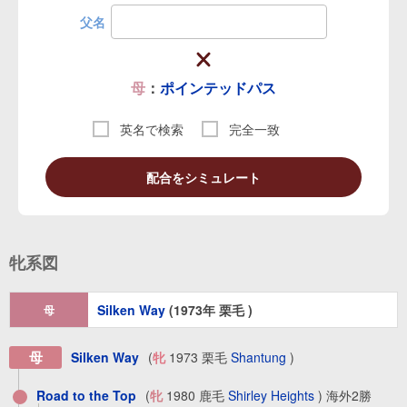
父名
母
：
ポインテッドパス
英名で検索
完全一致
配合をシミュレート
牝系図
Silken Way
(1973年 栗毛 )
母
母
Silken Way
(
牝
1973 栗毛
Shantung
)
Road to the Top
(
牝
1980 鹿毛
Shirley Heights
) 海外2勝