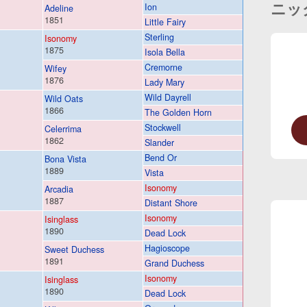
ニッ
Ion
Adeline
1851
Little Fairy
Sterling
Isonomy
1875
Isola Bella
Cremorne
Wifey
1876
Lady Mary
Wild Dayrell
Wild Oats
1866
The Golden Horn
Stockwell
Celerrima
1862
Slander
Bend Or
Bona Vista
1889
Vista
Isonomy
Arcadia
1887
Distant Shore
Isonomy
Isinglass
1890
Dead Lock
Hagioscope
Sweet Duchess
1891
Grand Duchess
Isonomy
Isinglass
1890
Dead Lock