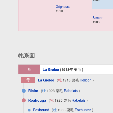
Grignouse
1910
Simper
1903
牝系図
La Grelee
(1918年 栗毛 )
母
母
La Grelee
(
牝
1918 栗毛
Helicon
)
Rialto
(
牡
1923 栗毛
Rabelais
)
Roahouga
(
牝
1925 栗毛
Rabelais
)
Foxhound
(
牡
1936 栗毛
Foxhunter
)