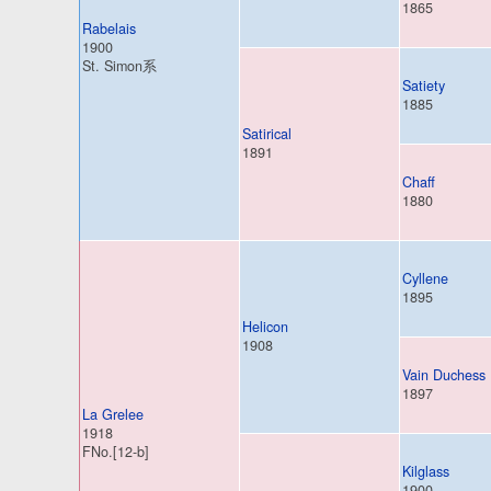
1865
Rabelais
1900
St. Simon系
Satiety
1885
Satirical
1891
Chaff
1880
Cyllene
1895
Helicon
1908
Vain Duchess
1897
La Grelee
1918
FNo.[12-b]
Kilglass
1900