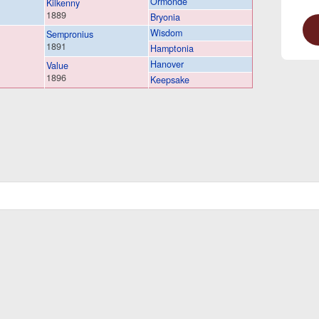
Ormonde
Kilkenny
1889
Bryonia
Wisdom
Sempronius
1891
Hamptonia
Hanover
Value
1896
Keepsake