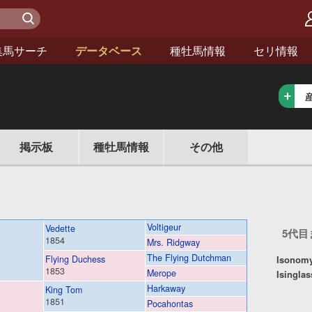
検 索
集馬サーチ
データベース
種牡馬情報
セリ情報
情報
掲示板
種牡馬
その他
Voltigeur
Vedette
5代
1854
Mrs. Ridgway
The Flying Dutchman
Flying Duchess
Isonom
1853
Merope
Isinglas
Harkaway
King Tom
1851
Pocahontas