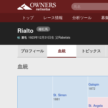
netkeiba オーナー
ズ
トップ
レース情報
分析ツール
募
Rialto
種牡馬
1923年12月31日生 父Rabelais
牡
栗毛
ィール
プロフ
血統
トピックス
血統
Galopin
1872
St. Simon
1881
St. Angela