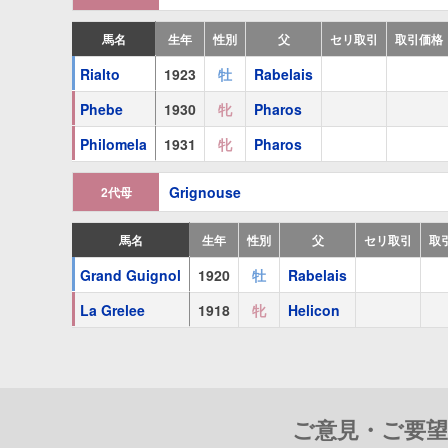
祖母
Grignouse
(
牝
1910 鹿毛
Kilglass
)
馬名
生年
性別
父
セリ取引
取引価格
Grand Guignol
(
牡
1920 鹿毛
Rabelais
)
Rialto
1923
牡
Rabelais
Phebe
1930
牝
Pharos
Philomela
1931
牝
Pharos
Grignouse
2代母
馬名
生年
性別
父
セリ取引
取
Grand Guignol
1920
牡
Rabelais
La Grelee
1918
牝
Helicon
ご意見・ご要望