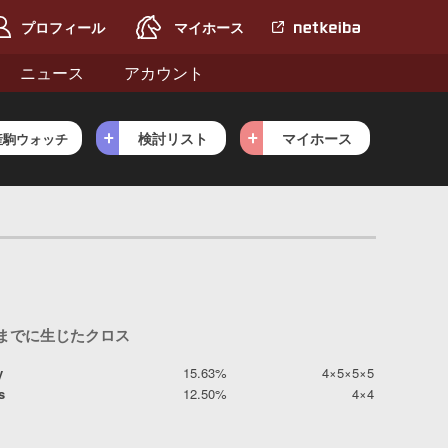
プロフィール
マイホース
netkeiba.com
へ
ニュース
アカウント
検討リスト
マイホース
産駒ウォッチ
目までに生じたクロス
y
15.63%
4×5×5×5
s
12.50%
4×4