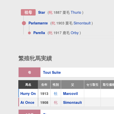
祖母
Star
(
牝
1887 栗毛
Thurio
)
Parlamante
(
牝
1903 栗毛
Simontault
)
Parella
(
牝
1917 鹿毛
Orby
)
繁殖牝馬実績
Tout Suite
母
馬名
生年
性別
父
セリ取引
取引価
Hurry On
1913
牡
Marcovil
At Once
1908
牝
Simontault