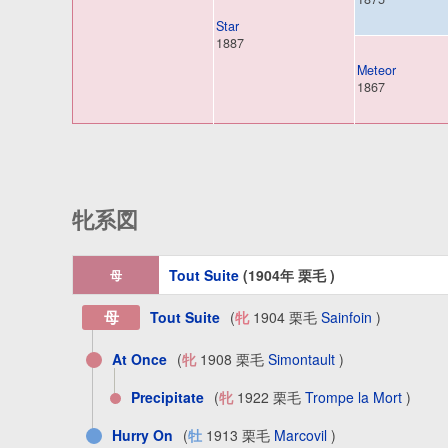
Star
1887
Meteor
1867
牝系図
Tout Suite
(1904年 栗毛 )
母
母
Tout Suite
(
牝
1904 栗毛
Sainfoin
)
At Once
(
牝
1908 栗毛
Simontault
)
Precipitate
(
牝
1922 栗毛
Trompe la Mort
)
Hurry On
(
牡
1913 栗毛
Marcovil
)