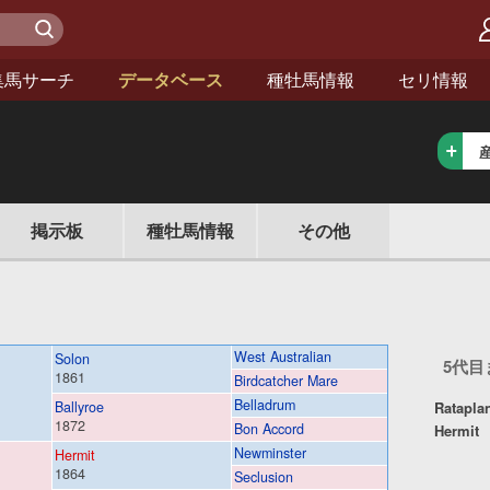
検 索
集馬サーチ
データベース
種牡馬情報
セリ情報
情報
掲示板
種牡馬
その他
West Australian
Solon
5代
1861
Birdcatcher Mare
Belladrum
Ballyroe
Ratapla
1872
Bon Accord
Hermit
Newminster
Hermit
1864
Seclusion