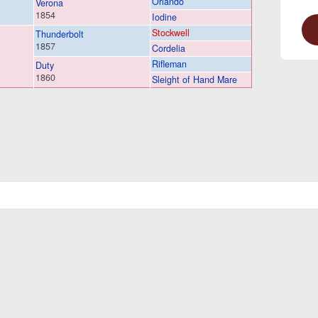
Orlando
Verona
1854
Iodine
Stockwell
Thunderbolt
1857
Cordelia
Rifleman
Duty
1860
Sleight of Hand Mare