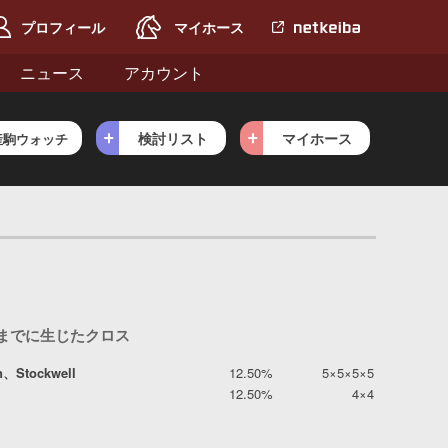
プロフィール
マイホース
netkeiba.com
へ
ニュース
アカウント
検討リスト
マイホース
産駒ウォッチ
目までに生じたクロス
n、Stockwell
12.50%
5×5×5×5
12.50%
4×4