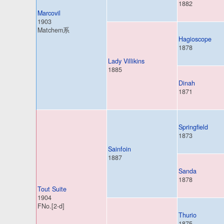
1882
Marcovil
1903
Matchem系
Hagioscope
1878
Lady Villikins
1885
Dinah
1871
Springfield
1873
Sainfoin
1887
Sanda
1878
Tout Suite
1904
FNo.[2-d]
Thurio
1875