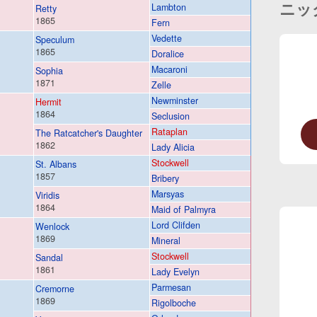
ニッ
Lambton
Retty
1865
Fern
Vedette
Speculum
1865
Doralice
Macaroni
Sophia
1871
Zelle
Newminster
Hermit
1864
Seclusion
Rataplan
The Ratcatcher's Daughter
1862
Lady Alicia
Stockwell
St. Albans
1857
Bribery
Marsyas
Viridis
1864
Maid of Palmyra
Lord Clifden
Wenlock
1869
Mineral
Stockwell
Sandal
1861
Lady Evelyn
Parmesan
Cremorne
1869
Rigolboche