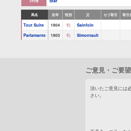
Star
2代母
馬名
生年
性別
父
セリ取引
取引
Tout Suite
1904
牝
Sainfoin
Parlamante
1903
牝
Simontault
ご意見・ご要望
頂いたご意見には
さい。