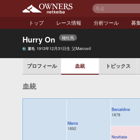
netkeiba オーナー
ズ
トップ
レース情報
分析ツール
募
Hurry On
種牡馬
1913年12月31日生 父Marcovil
牡
栗毛
ィール
プロフ
血統
トピックス
血統
Barcaldine
1878
Marco
1892
Novitiate