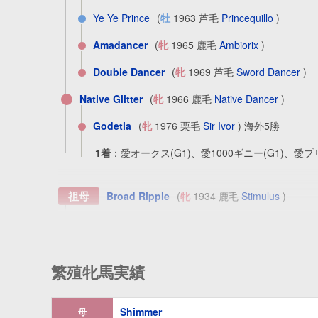
Ye Ye Prince
(
牡
1963 芦毛
Princequillo
)
Amadancer
(
牝
1965 鹿毛
Ambiorix
)
Double Dancer
(
牝
1969 芦毛
Sword Dancer
)
Native Glitter
(
牝
1966 鹿毛
Native Dancer
)
Godetia
(
牝
1976 栗毛
Sir Ivor
) 海外5勝
1着
：
愛オークス(G1)、愛1000ギニー(G1)、愛プ
祖母
Broad Ripple
(
牝
1934 鹿毛
Stimulus
)
Rippey
(
牡
1943 鹿毛
Pompey
) 海外16勝
1着
：
'47カーターH、'47ベイショアH、フォー
繁殖牝馬実績
2着
：
ジェロームH、'48サンカルロスH、ヴァリ
3着
：
メトロポリタンH、'49サンカルロスH、'4
Shimmer
母