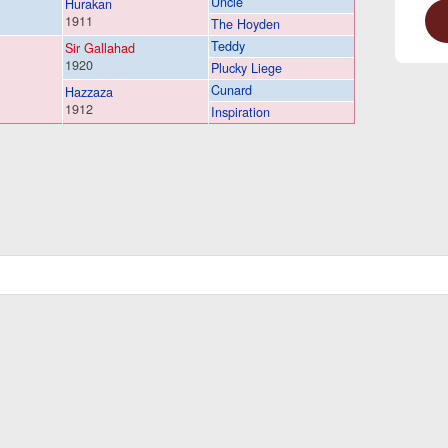
Uncle
Hurakan
1911
The Hoyden
Teddy
Sir Gallahad
1920
Plucky Liege
Cunard
Hazzaza
1912
Inspiration