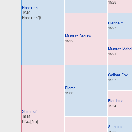
1928
Nasrullah
1940
Nasrullah系
Blenheim
1927
Mumtaz Begum
1932
Mumtaz Maha
1921
Gallant Fox
1927
Flares
1933
Flambino
1924
Shimmer
1945
FNo.[6-a]
Stimulus
1922