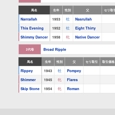
Lois F.
(
牝
1946 鹿毛
Tintagel
)
馬名
生年
性別
父
セリ取
In Regards
(
牝
1954 鹿毛
With Regards
)
Nantallah
1953
牡
Nasrullah
I'm Lisa
(
牝
1964 鹿毛
Imbros
)
This Evening
1952
牡
Eight Thirty
Skip Stone
(
牝
1954 鹿毛
Roman
)
Shimmy Dancer
1958
牝
Native Dancer
Hawkestone
(
牝
1959 黒鹿毛
ラパス
)
Broad Ripple
2代母
Sweetstone
(
牝
1963 鹿毛
Honeyway
)
馬名
生年
性別
父
セリ取引
取引価格
Rippey
1943
牡
Pompey
Shimmer
1945
牝
Flares
Skip Stone
1954
牝
Roman