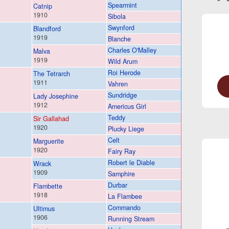
Spearmint
Catnip
1910
Sibola
Swynford
Blandford
1919
Blanche
Charles O'Malley
Malva
1919
Wild Arum
Roi Herode
The Tetrarch
1911
Vahren
l
Sundridge
Lady Josephine
1912
Americus Girl
Teddy
Sir Gallahad
1920
Plucky Liege
Celt
Marguerite
1920
Fairy Ray
Robert le Diable
Wrack
1909
Samphire
Durbar
Flambette
1918
La Flambee
Commando
Ultimus
1906
Running Stream