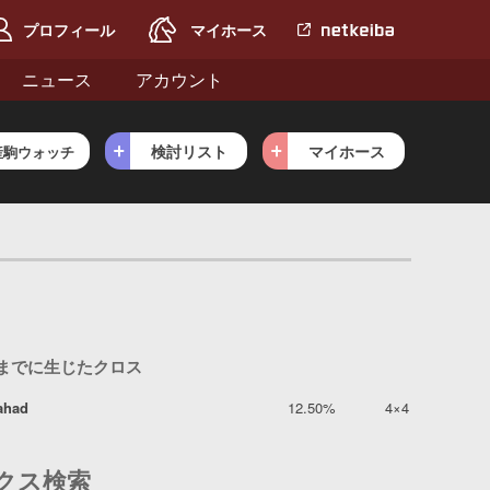
プロフィール
マイホース
netkeiba.com
へ
ニュース
アカウント
検討リスト
マイホース
産駒ウォッチ
目までに生じたクロス
lahad
12.50%
4×4
クス検索