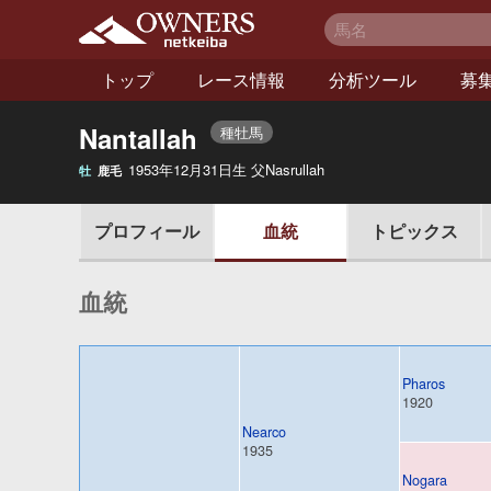
netkeiba オーナー
ズ
トップ
レース情報
分析ツール
募
Nantallah
種牡馬
1953年12月31日生 父Nasrullah
牡
鹿毛
ィール
プロフ
血統
トピックス
血統
Pharos
1920
Nearco
1935
Nogara