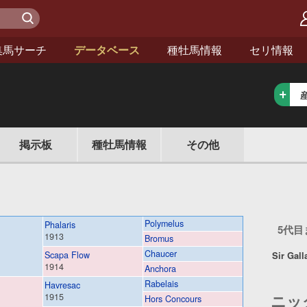
検 索
集馬サーチ
データベース
種牡馬情報
セリ情報
情報
掲示板
種牡馬
その他
Polymelus
Phalaris
5代
1913
Bromus
Chaucer
Scapa Flow
Sir Gal
1914
Anchora
Rabelais
Havresac
ニッ
1915
Hors Concours