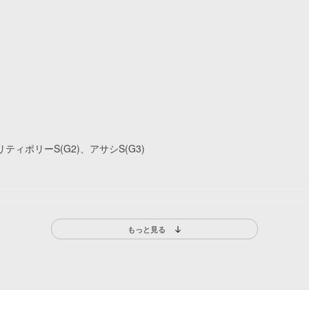
リティポリーS(G2)、アサシS(G3)
もっと見る
ルハイウエイトH、'48トボガンH、'49トボガンH、ポーモノクH
イフォージュH、'48カーターH、'49カーターH
9ベイショアH