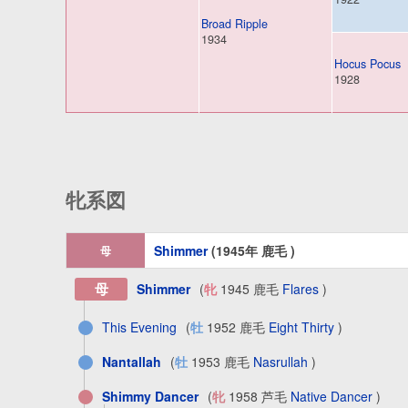
Broad Ripple
1934
Hocus Pocus
1928
牝系図
Shimmer
(1945年 鹿毛 )
母
母
Shimmer
(
牝
1945 鹿毛
Flares
)
This Evening
(
牡
1952 鹿毛
Eight Thirty
)
Nantallah
(
牡
1953 鹿毛
Nasrullah
)
Shimmy Dancer
(
牝
1958 芦毛
Native Dancer
)