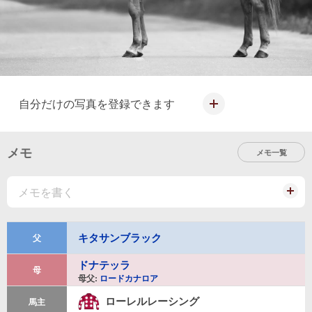
自分だけの写真を登録できます
写
真
を
メモ
メモ一覧
投
稿
す
メモを書く
る
メ
モ
を
キタサンブラック
父
投
稿
ドナテッラ
す
母
る
母父:
ロードカナロア
ローレルレーシング
馬主