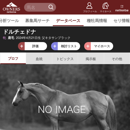
netkeiba
オーナー
検 索
ズ
netkeiba.
プロフィール
マイホース
分析ツール
募集馬サーチ
データベース
種牡馬情報
セリ情報
ドルチェドナ
牝
2024年4月21日生 父キタサンブラック
鹿毛
評価
検討リスト
マイホース
プロフ
血統
トピックス
掲示板
その他