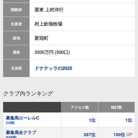
栗東
上村洋行
調教師
村上欽哉牧場
生産者
新冠町
産地
3500万円 (500口)
価格
ドナテッラの2025
兄弟馬
クラブ内ランキング
アクセス数
検討数
募集馬ローレルC
1位
1位
(18頭)
募集馬全クラブ
267位
150位
UP
(539頭)