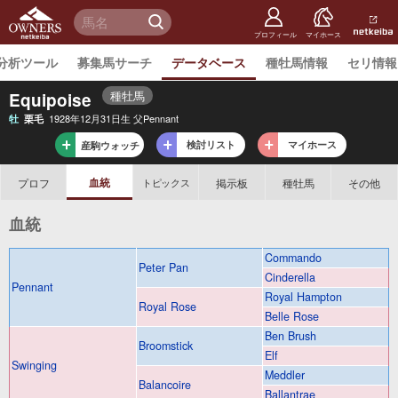
netkeiba
オーナー
検 索
ズ
netkeiba.
プロフィール
マイホース
分析ツール
募集馬サーチ
データベース
種牡馬情報
セリ情報
種牡馬
Equipoise
1928年12月31日生 父Pennant
牡
栗毛
検討リスト
マイホース
産駒ウォッチ
血統
プロフ
掲示板
種牡馬
その他
トピックス
血統
Commando
Peter Pan
Cinderella
Pennant
Royal Hampton
Royal Rose
Belle Rose
Ben Brush
Broomstick
Elf
Swinging
Meddler
Balancoire
Ballantrae