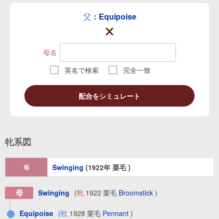
父
：
Equipoise
母名
英名で検索
完全一致
配合をシミュレート
牝系図
Swinging
(1922年 栗毛 )
母
母
Swinging
(
牝
1922 栗毛
Broomstick
)
Equipoise
(
牡
1928 栗毛
Pennant
)