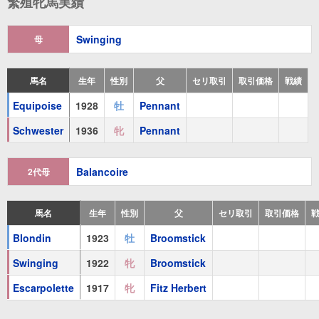
繁殖牝馬実績
Perlette
(
牝
1934 鹿毛
Percentage
)
Balance
(
牝
1919 鹿毛
Rabelais
)
Swinging
母
Flutter
(
牝
1923 鹿毛
Pennant
)
馬名
生年
性別
父
セリ取引
取引価格
戦績
Swing On
(
牝
1926 鹿毛
Whisk Broom
)
Equipoise
1928
牡
Pennant
Blondin
(
牡
1923 鹿毛
Broomstick
)
Schwester
1936
牝
Pennant
Distraction
(
牡
1925 黒鹿毛
Chicle
)
Balancoire
2代母
Hilee
(
牝
1928 鹿毛
Mad Hatter
)
Flying Lee
(
牝
1935 鹿毛
Pennant
)
馬名
生年
性別
父
セリ取引
取引価格
Blondin
1923
牡
Broomstick
Swinging
1922
牝
Broomstick
Escarpolette
1917
牝
Fitz Herbert