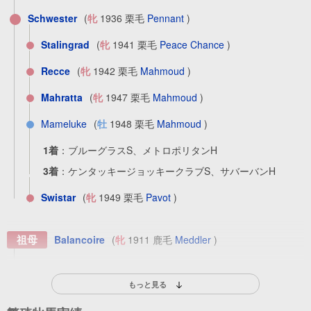
Schwester
(
牝
1936 栗毛
Pennant
)
Stalingrad
(
牝
1941 栗毛
Peace Chance
)
Recce
(
牝
1942 栗毛
Mahmoud
)
Mahratta
(
牝
1947 栗毛
Mahmoud
)
Mameluke
(
牡
1948 栗毛
Mahmoud
)
1着
：
ブルーグラスS、メトロポリタンH
3着
：
ケンタッキージョッキークラブS、サバーバンH
Swistar
(
牝
1949 栗毛
Pavot
)
祖母
Balancoire
(
牝
1911 鹿毛
Meddler
)
Escarpolette
(
牝
1917 鹿毛
Fitz Herbert
)
もっと見る
Scarp
(
牝
1932 鹿毛
Rolled Stocking
)