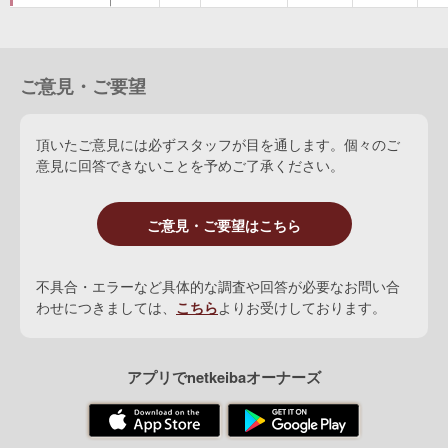
祖母
Bleebok
(
牝
1941 黒鹿毛
Blue Larkspur
)
ご意見・ご要望
Blue Whirl
(
牝
1948 鹿毛
Whirlaway
)
Reelaway
(
牝
1955 黒鹿毛
War Relic
)
頂いたご意見には必ずスタッフが目を通します。個々のご
Rarelea
(
牝
1949 鹿毛
Bull Lea
)
意見に回答できないことを予めご了承ください。
Bramalea
(
牝
1959 黒鹿毛
Nashua
) 海外8勝
ご意見・ご要望はこちら
1着
：
CCAオークス、ガゼルH、ジャスミンS
2着
：
デラウェアオークス、ヴェイグランシーH
不具合・エラーなど具体的な調査や回答が必要なお問い合
3着
：
スカイラヴィルS、デラウェアH、リグレットH
わせにつきましては、
こちら
よりお受けしております。
アプリでnetkeibaオーナーズ