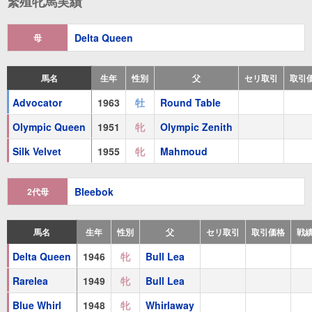
繁殖牝馬実績
1着
：
ソロリティS、ファッションS
2着
：
プライオレスS、ベッツィーロスS、カムリーS、コロ
Delta Queen
母
3着
：
アーリントンラッシーS、ジャスミンS
馬名
生年
性別
父
セリ取引
取引
Real Babe
(
牝
1973 栗毛
The Axe
)
Advocator
1963
牡
Round Table
Head Teller
(
牝
1974 鹿毛
Silent Screen
)
Olympic Queen
1951
牝
Olympic Zenith
Dupage Lady
(
牝
1960 鹿毛
Nilo
) 海外6勝
Silk Velvet
1955
牝
Mahmoud
2着
：
'64レイディーズH
3着
：
'63レイディーズH、フィレンツェH
Bleebok
2代母
Twogundan
(
牡
1966 栗毛
Vertex
) 海外5勝
馬名
生年
性別
父
セリ取引
取引価格
戦
1着
：
ドンH
2着
：
ウッドワードS、ガルフストリームパークH、ブライトンビー
Delta Queen
1946
牝
Bull Lea
3着
：
'70セミノールH、'71セミノールH
Rarelea
1949
牝
Bull Lea
Advocator
(
牡
1963 鹿毛
Round Table
)
Blue Whirl
1948
牝
Whirlaway