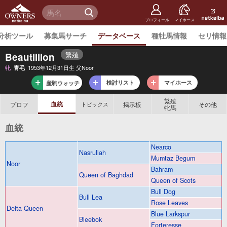
netkeiba
オーナー
検 索
ズ
netkeiba.
プロフィール
マイホース
分析ツール
募集馬サーチ
データベース
種牡馬情報
セリ情報
繁殖
Beautillion
牝
1953年12月31日生 父Noor
青毛
検討リスト
マイホース
産駒ウォッチ
繁殖
血統
プロフ
掲示板
その他
トピックス
牝馬
血統
Nearco
Nasrullah
Mumtaz Begum
Noor
Bahram
Queen of Baghdad
Queen of Scots
Bull Dog
Bull Lea
Rose Leaves
Delta Queen
Blue Larkspur
Bleebok
Forteresse