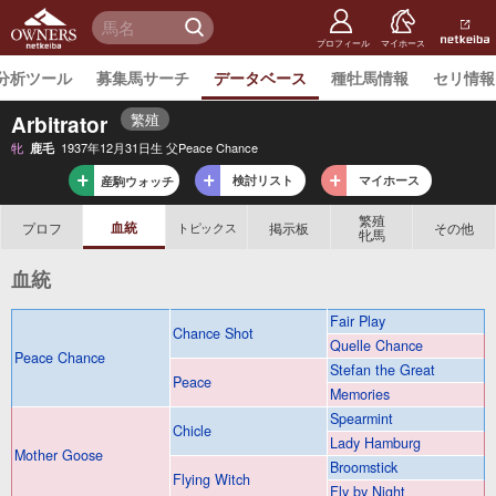
netkeiba
オーナー
検 索
ズ
netkeiba.
プロフィール
マイホース
分析ツール
募集馬サーチ
データベース
種牡馬情報
セリ情報
繁殖
Arbitrator
牝
1937年12月31日生 父Peace Chance
鹿毛
検討リスト
マイホース
産駒ウォッチ
繁殖
血統
プロフ
掲示板
その他
トピックス
牝馬
血統
Fair Play
Chance Shot
Quelle Chance
Peace Chance
Stefan the Great
Peace
Memories
Spearmint
Chicle
Lady Hamburg
Mother Goose
Broomstick
Flying Witch
Fly by Night