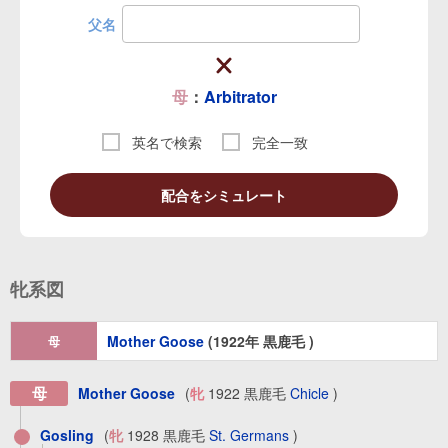
父名
母
：
Arbitrator
英名で検索
完全一致
配合をシミュレート
牝系図
Mother Goose
(1922年 黒鹿毛 )
母
母
Mother Goose
(
牝
1922 黒鹿毛
Chicle
)
Gosling
(
牝
1928 黒鹿毛
St. Germans
)