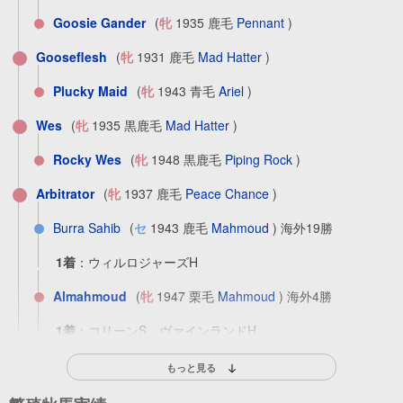
Goosie Gander
(
牝
1935 鹿毛
Pennant
)
Gooseflesh
(
牝
1931 鹿毛
Mad Hatter
)
Plucky Maid
(
牝
1943 青毛
Ariel
)
Wes
(
牝
1935 黒鹿毛
Mad Hatter
)
Rocky Wes
(
牝
1948 黒鹿毛
Piping Rock
)
Arbitrator
(
牝
1937 鹿毛
Peace Chance
)
Burra Sahib
(
セ
1943 鹿毛
Mahmoud
) 海外19勝
1着
：
ウィルロジャーズH
Almahmoud
(
牝
1947 栗毛
Mahmoud
) 海外4勝
1着
：
コリーンS、ヴァインランドH
Dispute
(
牝
1951 芦毛
Mahmoud
) 海外6勝
もっと見る
1着
：
テストS