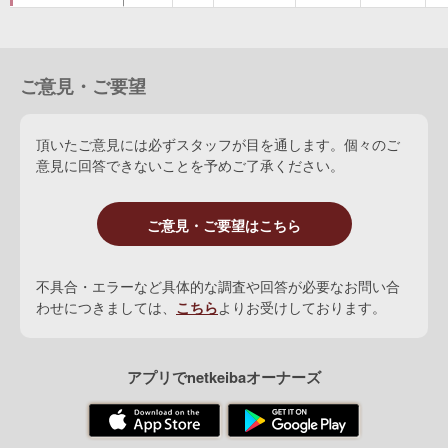
Whichone
(
牡
1927 黒鹿毛
Chicle
)
Hexie
(
牝
1933 鹿毛
Chicle
)
ご意見・ご要望
Vista Miss
(
牝
1945 鹿毛
Boxthorn
)
頂いたご意見には必ずスタッフが目を通します。個々のご
意見に回答できないことを予めご了承ください。
ご意見・ご要望はこちら
不具合・エラーなど具体的な調査や回答が必要なお問い合
わせにつきましては、
こちら
よりお受けしております。
アプリでnetkeibaオーナーズ