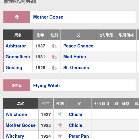
繁殖牝馬実績
2着
：
ギャロレットS
Mother Goose
母
3着
：
ヴェイグランシーH
Avatara
(
牝
1952 芦毛
Mahmoud
)
馬名
生年
性別
父
セリ取引
取引価格
Arbitrator
1937
牝
Peace Chance
祖母
Flying Witch
(
牝
1917 鹿毛
Broomstick
)
Gooseflesh
1931
牝
Mad Hatter
Witchery
(
牝
1924 鹿毛
Peter Pan
)
Gosling
1928
牝
St. Germans
Incantation
(
牡
1929 鹿毛
Chicle
)
Witches Night
(
牝
1931 青毛
Mad Hatter
)
Flying Witch
2代母
Epi Witch
(
牝
1933 栗毛
Epinard
)
馬名
生年
性別
父
セリ取引
取引価格
戦
Free and Easy
(
牝
1926 鹿毛
Chicle
)
Whichone
1927
牡
Chicle
Princess Alice
(
牝
1933 黒鹿毛
Teddy
)
Mother Goose
1922
牝
Chicle
Night Song
(
牝
1934 芦毛
Royal Minstrel
)
Witchery
1924
牝
Peter Pan