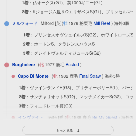
1着
：
仏オークス(G1)、英1000ギニー(G1)
2着
：
Kジョージ六世＆QエリザベスS(G1)、プリンセルマ
ミルフォード
Milford [英]
(
牡
1976 栃栗毛
Mill Reef
) 海外3勝
1着
：
プリンセスオヴウェイルズS(G2)、ホワイトローズS(
2着
：
ホートンS、クラレンスハウスS
3着
：
グレイトヴォルティジュールS(G2)
Burghclere
(
牝
1977 鹿毛
Busted
)
Capo Di Monte
(
牝
1982 鹿毛
Final Straw
) 海外5勝
1着
：
ヴァインランドH(G3)、プリティーポリーS(L)、バージニ
2着
：
サンチャリオットS(G2)、マッチメイカーS(G2)、ロ
3着
：
フィユドレール賞(G3)
インヴァイト
Invite [愛]
(
牝
1986 鹿毛
Be My Guest
) 海外2
シェマレヤー
Shemaleyah [愛]
(
牝
1987 鹿毛
Lomond
)
もっと見る