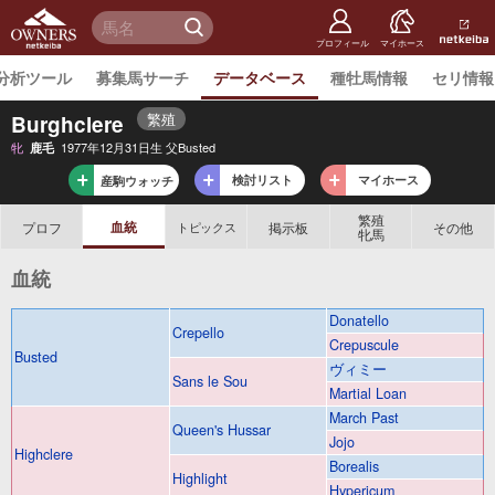
netkeiba
オーナー
検 索
ズ
netkeiba.
プロフィール
マイホース
分析ツール
募集馬サーチ
データベース
種牡馬情報
セリ情報
繁殖
Burghclere
牝
1977年12月31日生 父Busted
鹿毛
検討リスト
マイホース
産駒ウォッチ
繁殖
血統
プロフ
掲示板
その他
トピックス
牝馬
血統
Donatello
Crepello
Crepuscule
Busted
ヴィミー
Sans le Sou
Martial Loan
March Past
Queen's Hussar
Jojo
Highclere
Borealis
Highlight
Hypericum