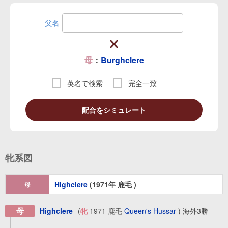
父名
母
：
Burghclere
英名で検索
完全一致
配合をシミュレート
牝系図
Highclere
(1971年 鹿毛 )
母
母
Highclere
(
牝
1971 鹿毛
Queen's Hussar
) 海外3勝