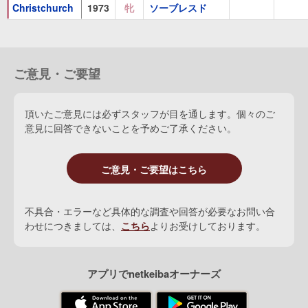
1着
：
ジョンポーターS(G3)
Christchurch
1973
牝
ソーブレスド
2着
：
英ジョッキークラブS(G2)、タイダルH(G2)、プレドミネ
3着
：
レッドバンクH(G3)、ジョンヘンリーS
ご意見・ご要望
Unfuwain
(
牡
1985 鹿毛
Northern Dancer
) 海外6勝
1着
：
プリンセスオヴウェイルズS(G2)、英ジョッキークラブS(
頂いたご意見には必ずスタッフが目を通します。個々のご
2着
：
Kジョージ六世＆QエリザベスS(G1)
意見に回答できないことを予めご了承ください。
Nashwan
(
牡
1986 栗毛
Blushing Groom
) 海外6勝
ご意見・ご要望はこちら
1着
：
英ダービー(G1)、英2000ギニー(G1)、Kジョージ六世＆
3着
：
ニエル賞(G2)
不具合・エラーなど具体的な調査や回答が必要なお問い合
Mukddaam
(
牡
1987 鹿毛
Danzig
) 海外3勝
わせにつきましては、
こちら
よりお受けしております。
1着
：
フレッドアーチャーS(L)
2着
：
キングエドワード七世S(G2)、プリンセスオヴウェイルズS
アプリでnetkeibaオーナーズ
Manwah
(
牝
1988 栗毛
Lyphard
)