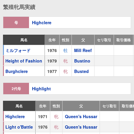
ドレスデン
Dresden [愛]
(
牝
1988 鹿毛
Lomond
)
繁殖牝馬実績
Loch Clair
(
牝
1989 鹿毛
Lomond
)
Highclere
母
ウインドインハーヘア
Wind in Her Hair [愛]
(
牝
1991 鹿毛
Al
1着
：
アラルポカル(G1)、プリティーポリーS(L)、ニューベリ
馬名
生年
性別
父
セリ取引
取引価格
2着
：
英オークス(G1)
ミルフォード
1976
牡
Mill Reef
3着
：
ヨークシャーオークス(G1)
Height of Fashion
1979
牝
Bustino
Bella Vitessa
(
牝
1992 鹿毛
Thatching
)
Burghclere
1977
牝
Busted
Beacon Hill
(
牝
1978 栗毛
Bustino
)
Highlight
2代母
Brand
(
牝
1989 鹿毛
Shareef Dancer
)
Height of Fashion
(
牝
1979 鹿毛
Bustino
) 海外5勝
馬名
生年
性別
父
セリ取引
取引価
1着
：
プリンセスオヴウェイルズS(G2)、フィリーズマイル(
Highclere
1971
牝
Queen's Hussar
Alwasmi
(
牡
1984 鹿毛
Northern Dancer
) 海外3勝
Light o'Battle
1976
牝
Queen's Hussar