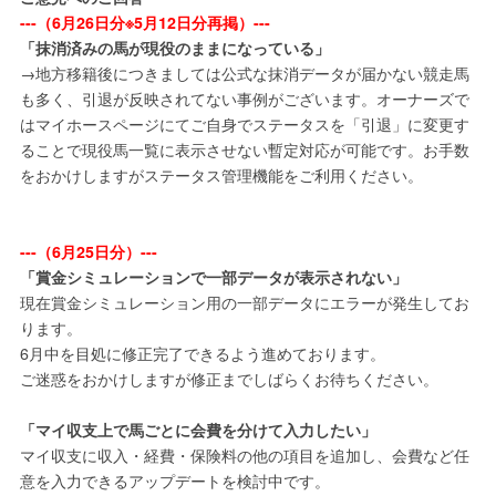
---（6月26日分※5月12日分再掲）---
「抹消済みの馬が現役のままになっている」
→地方移籍後につきましては公式な抹消データが届かない競走馬
も多く、引退が反映されてない事例がございます。オーナーズで
はマイホースページにてご自身でステータスを「引退」に変更す
ることで現役馬一覧に表示させない暫定対応が可能です。お手数
をおかけしますがステータス管理機能をご利用ください。
---（6月25日分）---
「賞金シミュレーションで一部データが表示されない」
現在賞金シミュレーション用の一部データにエラーが発生してお
ります。
6月中を目処に修正完了できるよう進めております。
ご迷惑をおかけしますが修正までしばらくお待ちください。
「マイ収支上で馬ごとに会費を分けて入力したい」
マイ収支に収入・経費・保険料の他の項目を追加し、会費など任
意を入力できるアップデートを検討中です。