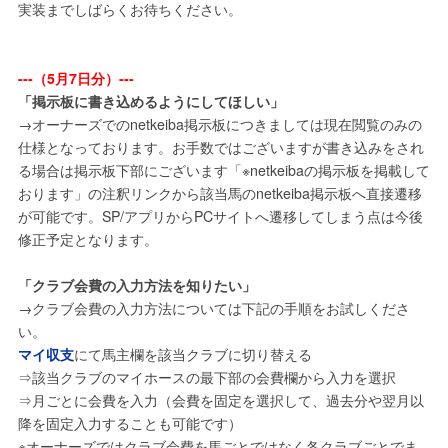
実装までしばらくお待ちください。
---（5月7日分）---
「掲示板に書き込めるようにしてほしい」
→オーナーズでのnetkeiba掲示板につきましては現在閲覧のみの
仕様となっております。お手数ではございますが書き込みをされ
る場合は掲示板下部にございます「※netkeibaの掲示板を掲載して
おります」の注釈リンクから該当馬のnetkeiba掲示板へ直接遷移
が可能です。SP/アプリからPCサイトへ遷移してしまう点は今後
修正予定となります。
「クラブ会費の入力方法を知りたい」
→クラブ会費の入力方法については下記の手順をお試しくださ
い。
マイ収支
にて馬主欄を該当クラブに切り替える
⇒該当クラブのマイホースの最下部の会費欄から入力を選択
⇒月ごとに会費を入力（会費を固定を選択して、過去分や翌月以
降を固定入力することも可能です）
※オーナーズではクラブ会費を馬ごとではなく各クラブごとでま