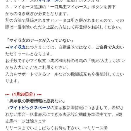
３．マイホース追加の
「一口馬主マイホース」
ボタンを押下
からの引き継ぎが必要となります。
別の方法で登録されますとデータは引き継がれませんので、その
際は一度削除いただき上記の方法にて再登録をお試しください。
「マイ収支のデータが入っていない」
→
マイ収支
につきましては、自動反映ではなく、
ご自身で入力
い
ただくツールとなります。
お手数ですがマイ収支⇒馬名欄同枠の各馬の「明細/入力」ボタン
から入力いただきご利用ください。
入力をサポートできるツールなどの機能拡充も今後検討してまい
ります。
---（1月28日分）---
「掲示板の新着情報は必要ない」
→
マイトピックスページ
の掲示板新着情報につきまして、希望さ
れない場合一括非表示にできる表示設定機能を準備中です。※競
走馬ページは除きます
リリースまでいましばらくお待ち下さい。⇒リリース済