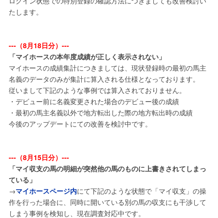
ログイン状態での特別登録の確認方法につきましても改善検討い
たします。
---（8月18日分）---
「マイホースの本年度成績が正しく表示されない」
マイホースの成績集計につきましては、現状登録時の最初の馬主
名義のデータのみが集計に算入される仕様となっております。
従いまして下記のような事例では算入されておりません。
・デビュー前に名義変更された場合のデビュー後の成績
・最初の馬主名義以外で地方転出した際の地方転出時の成績
今後のアップデートにての改善を検討中です。
---（8月15日分）---
「マイ収支の馬の明細が突然他の馬のものに上書きされてしまっ
ている」
→
マイホースページ内
にて下記のような状態で「マイ収支」の操
作を行った場合に、同時に開いている別の馬の収支にも干渉して
しまう事例を検知し、現在調査対応中です。