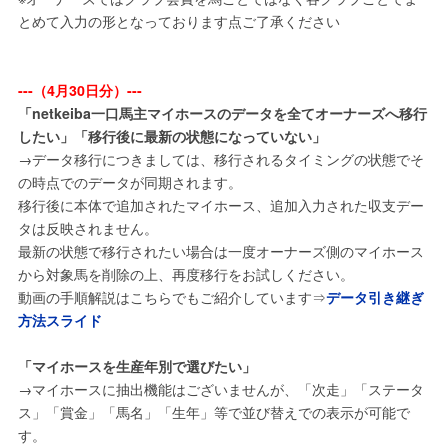
とめて入力の形となっております点ご了承ください
---（4月30日分）---
「netkeiba一口馬主マイホースのデータを全てオーナーズへ移行
したい」「移行後に最新の状態になっていない」
→データ移行につきましては、移行されるタイミングの状態でそ
の時点でのデータが同期されます。
移行後に本体で追加されたマイホース、追加入力された収支デー
タは反映されません。
最新の状態で移行されたい場合は一度オーナーズ側のマイホース
から対象馬を削除の上、再度移行をお試しください。
動画の手順解説はこちらでもご紹介しています⇒
データ引き継ぎ
方法スライド
「マイホースを生産年別で選びたい」
→マイホースに抽出機能はございませんが、「次走」「ステータ
ス」「賞金」「馬名」「生年」等で並び替えでの表示が可能で
す。