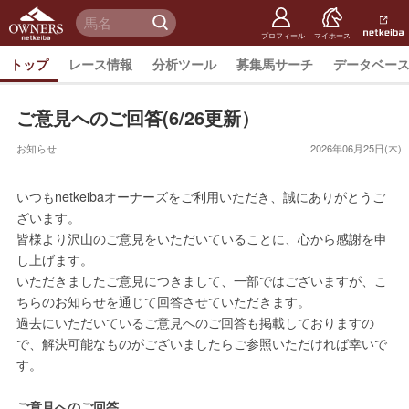
netkeiba
オーナー
検 索
ズ
netkeiba.
プロフィール
マイホース
トップ
レース情報
分析ツール
募集馬サーチ
データベー
ご意見へのご回答(6/26更新）
お知らせ
2026年06月25日(木)
いつもnetkeibaオーナーズをご利用いただき、誠にありがとうご
ざいます。
皆様より沢山のご意見をいただいていることに、心から感謝を申
し上げます。
いただきましたご意見につきまして、一部ではございますが、こ
ちらのお知らせを通じて回答させていただきます。
過去にいただいているご意見へのご回答も掲載しておりますの
で、解決可能なものがございましたらご参照いただければ幸いで
す。
ご意見へのご回答